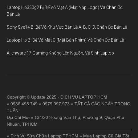
Laptop Hp350g2 Bị Bể Vỏ Mặt A (Mặt Nắp Logo) Và Chân Ốc
Bản Lề
Sony Sve14 Bị Bể Vỏ Khu Vực Bản Lề A, B, C, D, Chân Ốc Bản Lề
Laptop Hp Bị Bể Vỏ Mặt C (Mặt Bàn Phím) Và Chân Ốc Bản Lề
Alienware 17 Gaming Không Lên Nguồn, Vệ Sinh Laptop
Copyright © Update 2025 · DỊCH VỤ LAPTOP HCM
» 0986.498.749 » 0979.097.973 » TẤT CẢ CÁC NGÀY TRONG
TUẦN!
Địa Chỉ Mới » 134/20 Hoàng Văn Thụ, Phường 9, Quận Phú
Nhuận, TPHCM
»
Dịch Vụ Sửa Chữa Laptop TPHCM
»
Mua Laptop Cũ Giá Tốt