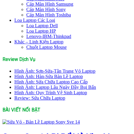
Cáp Màn Hình Samsung
Cáp Màn Hình Sony
Cáp Màn Hình Toshiba
Loa Laptop Các Loại
Loa Laptop Dell
Loa Laptop HP
Lenovo-IBM-Thinkpad
Khác – Linh Kiện Laptop
Chuột Laptop Mouse
Review Dịch Vụ
Hình Ảnh: Sơn-Sửa-Tân Trang Vỏ Laptop
Hình Ảnh: Hàn-Sửa Bàn Lề Laptop
Hình Ảnh: Sửa Chữa Laptop Cao Cấp
Hình Ảnh: Laptop Lâu Ngày Đầy Bụi Bẩn
Hình Ảnh: Quy Trình Vệ Sinh Laptop
Review: Sửa Chữa Laptop
BÀI VIẾT NỔI BẬT