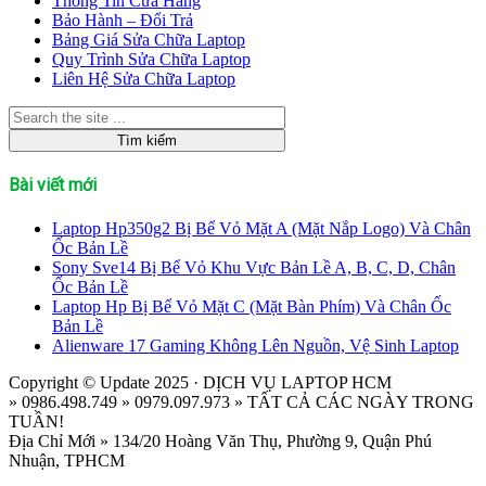
Thông Tin Cửa Hàng
Bảo Hành – Đổi Trả
Bảng Giá Sửa Chữa Laptop
Quy Trình Sửa Chữa Laptop
Liên Hệ Sửa Chữa Laptop
Bài viết mới
Laptop Hp350g2 Bị Bể Vỏ Mặt A (Mặt Nắp Logo) Và Chân
Ốc Bản Lề
Sony Sve14 Bị Bể Vỏ Khu Vực Bản Lề A, B, C, D, Chân
Ốc Bản Lề
Laptop Hp Bị Bể Vỏ Mặt C (Mặt Bàn Phím) Và Chân Ốc
Bản Lề
Alienware 17 Gaming Không Lên Nguồn, Vệ Sinh Laptop
Copyright © Update 2025 · DỊCH VỤ LAPTOP HCM
» 0986.498.749 » 0979.097.973 » TẤT CẢ CÁC NGÀY TRONG
TUẦN!
Địa Chỉ Mới » 134/20 Hoàng Văn Thụ, Phường 9, Quận Phú
Nhuận, TPHCM