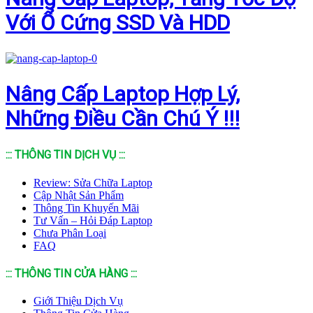
Với Ổ Cứng SSD Và HDD
Nâng Cấp Laptop Hợp Lý,
Những Điều Cần Chú Ý !!!
::: THÔNG TIN DỊCH VỤ :::
Review: Sửa Chữa Laptop
Cập Nhật Sản Phẩm
Thông Tin Khuyến Mãi
Tư Vấn – Hỏi Đáp Laptop
Chưa Phân Loại
FAQ
::: THÔNG TIN CỬA HÀNG :::
Giới Thiệu Dịch Vụ