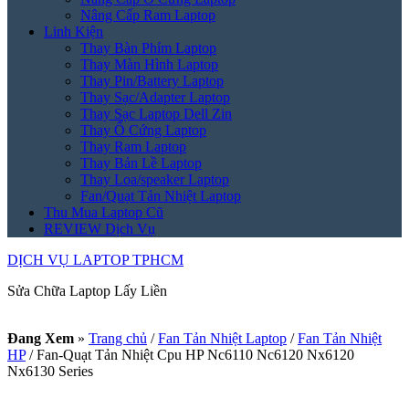
Nâng Cấp Ram Laptop
Linh Kiện
Thay Bàn Phím Laptop
Thay Màn Hình Laptop
Thay Pin/Battery Laptop
Thay Sạc/Adapter Laptop
Thay Sạc Laptop Dell Zin
Thay Ổ Cứng Laptop
Thay Ram Laptop
Thay Bản Lề Laptop
Thay Loa/speaker Laptop
Fan/Quạt Tản Nhiệt Laptop
Thu Mua Laptop Cũ
REVIEW Dịch Vụ
DỊCH VỤ LAPTOP TPHCM
Sửa Chữa Laptop Lấy Liền
Đang Xem
»
Trang chủ
/
Fan Tản Nhiệt Laptop
/
Fan Tản Nhiệt
HP
/
Fan-Quạt Tản Nhiệt Cpu HP Nc6110 Nc6120 Nx6120
Nx6130 Series