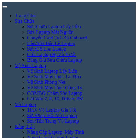
Trang Chủ
Sửa Chữa
Sửa Chữa Laptop Lấy Liền
Sửa Laptop Mất Nguồn
Chuyển Card (VGA) Onboard
Hàn/Sửa Bản Lề Laptop
Sửa/Độ Loa Laptop
Cứu Laptop Bị Vô Nước
Bảng Giá Sửa Chữa Laptop
Vệ Sinh Laptop
Vệ Sinh Laptop Lấy Liền
Vệ Sinh Máy Tính Tại Nhà
Vệ Sinh Phòng Net
Vệ Sinh Máy Tính Công Ty
COMBO Chăm Sóc Laptop
Cài Win 7, 8, 10, Driver, PM
Vỏ Laptop
Thay Vỏ Laptop Giá Tốt
Sửa/Phục Hồi Vỏ Laptop
Sơn/Tân Trang Vỏ Laptop
Nâng Cấp
Nâng Cấp Laptop, Máy Tính
Nâng Cấp Ổ Cứng Laptop