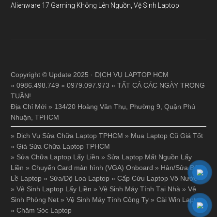
Alienware 17 Gaming Không Lên Nguồn, Vệ Sinh Laptop
Copyright © Update 2025 · DỊCH VỤ LAPTOP HCM
» 0986.498.749 » 0979.097.973 » TẤT CẢ CÁC NGÀY TRONG
TUẦN!
Địa Chỉ Mới » 134/20 Hoàng Văn Thụ, Phường 9, Quận Phú
Nhuận, TPHCM
»
Dịch Vụ Sửa Chữa Laptop TPHCM
»
Mua Laptop Cũ Giá Tốt
»
Giá Sửa Chữa Laptop TPHCM
»
Sửa Chữa Laptop Lấy Liền
»
Sửa Laptop Mất Nguồn Lấy
Liền
»
Chuyển Card màn hình (VGA) Onboard
»
Hàn/Sửa Bản
Lề Laptop
»
Sửa/Độ Loa Laptop
»
Cấp Cứu Laptop Vô Nước
»
Vệ Sinh Laptop Lấy Liền
»
Vệ Sinh Máy Tính Tại Nhà
»
Vệ
Sinh Phòng Net
»
Vệ Sinh Máy Tính Công Ty
»
Cài Win Laptop
»
Chăm Sóc Laptop