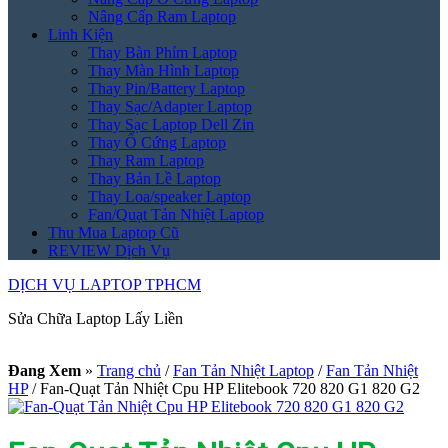
Nâng Cấp Ram Laptop
Linh Kiện
Thay Bàn Phím Laptop
Thay Màn Hình Laptop
Thay Pin/Battery Laptop
Thay Sạc/Adapter Laptop
Thay Sạc Laptop Dell Zin
Thay Ổ Cứng Laptop
Thay Ram Laptop
Thay Bản Lề Laptop
Thay Loa/speaker Laptop
Fan/Quạt Tản Nhiệt Laptop
Thu Mua Laptop Cũ
REVIEW Dịch Vụ
DỊCH VỤ LAPTOP TPHCM
Sửa Chữa Laptop Lấy Liền
Đang Xem
»
Trang chủ
/
Fan Tản Nhiệt Laptop
/
Fan Tản Nhiệt
HP
/
Fan-Quạt Tản Nhiệt Cpu HP Elitebook 720 820 G1 820 G2