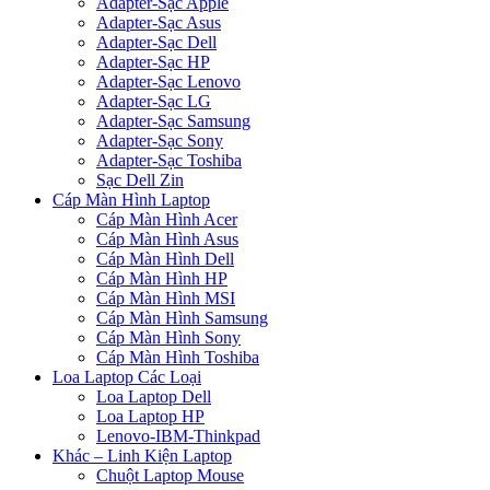
Adapter-Sạc Apple
Adapter-Sạc Asus
Adapter-Sạc Dell
Adapter-Sạc HP
Adapter-Sạc Lenovo
Adapter-Sạc LG
Adapter-Sạc Samsung
Adapter-Sạc Sony
Adapter-Sạc Toshiba
Sạc Dell Zin
Cáp Màn Hình Laptop
Cáp Màn Hình Acer
Cáp Màn Hình Asus
Cáp Màn Hình Dell
Cáp Màn Hình HP
Cáp Màn Hình MSI
Cáp Màn Hình Samsung
Cáp Màn Hình Sony
Cáp Màn Hình Toshiba
Loa Laptop Các Loại
Loa Laptop Dell
Loa Laptop HP
Lenovo-IBM-Thinkpad
Khác – Linh Kiện Laptop
Chuột Laptop Mouse