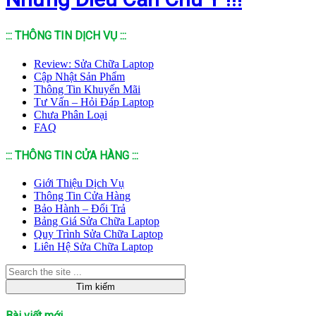
::: THÔNG TIN DỊCH VỤ :::
Review: Sửa Chữa Laptop
Cập Nhật Sản Phẩm
Thông Tin Khuyến Mãi
Tư Vấn – Hỏi Đáp Laptop
Chưa Phân Loại
FAQ
::: THÔNG TIN CỬA HÀNG :::
Giới Thiệu Dịch Vụ
Thông Tin Cửa Hàng
Bảo Hành – Đổi Trả
Bảng Giá Sửa Chữa Laptop
Quy Trình Sửa Chữa Laptop
Liên Hệ Sửa Chữa Laptop
Bài viết mới