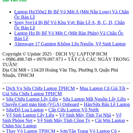
Laptop Hp350g2 Bị Bể Vỏ Mặt A (Mặt Nắp Logo) Và Chân
Ốc Bản Lề
Sony Sve14 Bị Bể Vỏ Khu Vực Bản Lề A, B, C, D, Chân
Ốc Bản Lề
Laptop Hp Bị Bể Vỏ Mặt C (Mặt Bàn Phím) Và Chân Ốc
Bản Lề
Alienware 17 Gaming Không Lên Nguồn, Vệ Sinh Laptop
Copyright © Update 2025 · DỊCH VỤ LAPTOP HCM
» 0986.498.749 » 0979.097.973 » TẤT CẢ CÁC NGÀY TRONG
TUẦN!
Địa Chỉ Mới » 134/20 Hoàng Văn Thụ, Phường 9, Quận Phú
Nhuận, TPHCM
»
Dịch Vụ Sửa Chữa Laptop TPHCM
»
Mua Laptop Cũ Giá Tốt
»
Giá Sửa Chữa Laptop TPHCM
»
Sửa Chữa Laptop Lấy Liền
»
Sửa Laptop Mất Nguồn Lấy Liền
»
Chuyển Card màn hình (VGA) Onboard
»
Hàn/Sửa Bản Lề Laptop
»
Sửa/Độ Loa Laptop
»
Cấp Cứu Laptop Vô Nước
»
Vệ Sinh Laptop Lấy Liền
»
Vệ Sinh Máy Tính Tại Nhà
»
Vệ
Sinh Phòng Net
»
Vệ Sinh Máy Tính Công Ty
»
Cài Win Laptop
»
Chăm Sóc Laptop
»
Thay Vỏ Laptop TPHCM
»
Sơn/Tân Trang Vỏ Laptop Cũ
»