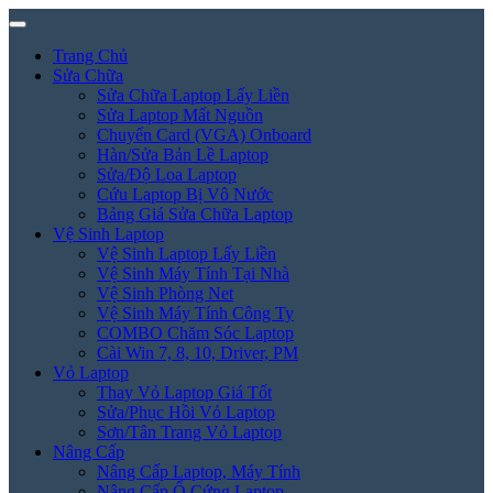
Trang Chủ
Sửa Chữa
Sửa Chữa Laptop Lấy Liền
Sửa Laptop Mất Nguồn
Chuyển Card (VGA) Onboard
Hàn/Sửa Bản Lề Laptop
Sửa/Độ Loa Laptop
Cứu Laptop Bị Vô Nước
Bảng Giá Sửa Chữa Laptop
Vệ Sinh Laptop
Vệ Sinh Laptop Lấy Liền
Vệ Sinh Máy Tính Tại Nhà
Vệ Sinh Phòng Net
Vệ Sinh Máy Tính Công Ty
COMBO Chăm Sóc Laptop
Cài Win 7, 8, 10, Driver, PM
Vỏ Laptop
Thay Vỏ Laptop Giá Tốt
Sửa/Phục Hồi Vỏ Laptop
Sơn/Tân Trang Vỏ Laptop
Nâng Cấp
Nâng Cấp Laptop, Máy Tính
Nâng Cấp Ổ Cứng Laptop