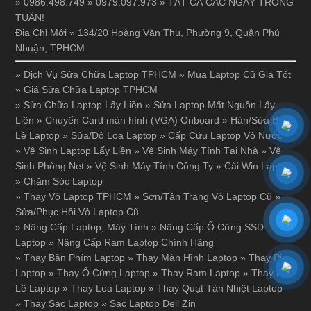
» 0986.498.749 » 0979.097.973 » TẤT CẢ CÁC NGÀY TRONG
TUẦN!
Địa Chỉ Mới » 134/20 Hoàng Văn Thụ, Phường 9, Quận Phú
Nhuận, TPHCM
»
Dịch Vụ Sửa Chữa Laptop TPHCM
»
Mua Laptop Cũ Giá Tốt
»
Giá Sửa Chữa Laptop TPHCM
»
Sửa Chữa Laptop Lấy Liền
»
Sửa Laptop Mất Nguồn Lấy
Liền
»
Chuyển Card màn hình (VGA) Onboard
»
Hàn/Sửa Bản
Lề Laptop
»
Sửa/Độ Loa Laptop
»
Cấp Cứu Laptop Vô Nước
»
Vệ Sinh Laptop Lấy Liền
»
Vệ Sinh Máy Tính Tại Nhà
»
Vệ
Sinh Phòng Net
»
Vệ Sinh Máy Tính Công Ty
»
Cài Win Laptop
»
Chăm Sóc Laptop
»
Thay Vỏ Laptop TPHCM
»
Sơn/Tân Trang Vỏ Laptop Cũ
»
Sửa/Phục Hồi Vỏ Laptop Cũ
»
Nâng Cấp Laptop, Máy Tính
»
Nâng Cấp Ổ Cứng SSD
Laptop
»
Nâng Cấp Ram Laptop Chính Hãng
»
Thay Bàn Phím Laptop
»
Thay Màn Hình Laptop
»
Thay Pin
Laptop
»
Thay Ổ Cứng Laptop
»
Thay Ram Laptop
»
Thay Bản
Lề Laptop
»
Thay Loa Laptop
»
Thay Quạt Tản Nhiệt Laptop
»
Thay Sạc Laptop
»
Sạc Laptop Dell Zin