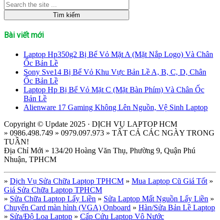
Bài viết mới
Laptop Hp350g2 Bị Bể Vỏ Mặt A (Mặt Nắp Logo) Và Chân
Ốc Bản Lề
Sony Sve14 Bị Bể Vỏ Khu Vực Bản Lề A, B, C, D, Chân
Ốc Bản Lề
Laptop Hp Bị Bể Vỏ Mặt C (Mặt Bàn Phím) Và Chân Ốc
Bản Lề
Alienware 17 Gaming Không Lên Nguồn, Vệ Sinh Laptop
Copyright © Update 2025 · DỊCH VỤ LAPTOP HCM
» 0986.498.749 » 0979.097.973 » TẤT CẢ CÁC NGÀY TRONG
TUẦN!
Địa Chỉ Mới » 134/20 Hoàng Văn Thụ, Phường 9, Quận Phú
Nhuận, TPHCM
»
Dịch Vụ Sửa Chữa Laptop TPHCM
»
Mua Laptop Cũ Giá Tốt
»
Giá Sửa Chữa Laptop TPHCM
»
Sửa Chữa Laptop Lấy Liền
»
Sửa Laptop Mất Nguồn Lấy Liền
»
Chuyển Card màn hình (VGA) Onboard
»
Hàn/Sửa Bản Lề Laptop
»
Sửa/Độ Loa Laptop
»
Cấp Cứu Laptop Vô Nước