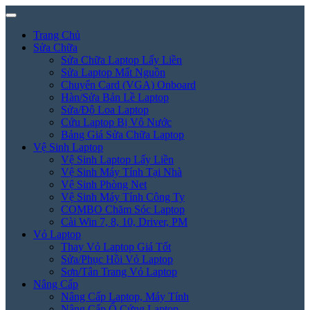
Trang Chủ
Sửa Chữa
Sửa Chữa Laptop Lấy Liền
Sửa Laptop Mất Nguồn
Chuyển Card (VGA) Onboard
Hàn/Sửa Bản Lề Laptop
Sửa/Độ Loa Laptop
Cứu Laptop Bị Vô Nước
Bảng Giá Sửa Chữa Laptop
Vệ Sinh Laptop
Vệ Sinh Laptop Lấy Liền
Vệ Sinh Máy Tính Tại Nhà
Vệ Sinh Phòng Net
Vệ Sinh Máy Tính Công Ty
COMBO Chăm Sóc Laptop
Cài Win 7, 8, 10, Driver, PM
Vỏ Laptop
Thay Vỏ Laptop Giá Tốt
Sửa/Phục Hồi Vỏ Laptop
Sơn/Tân Trang Vỏ Laptop
Nâng Cấp
Nâng Cấp Laptop, Máy Tính
Nâng Cấp Ổ Cứng Laptop