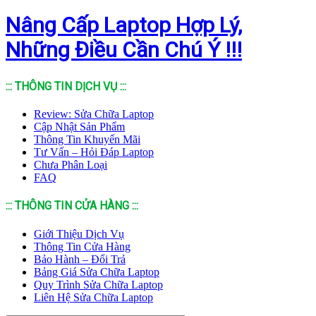
Nâng Cấp Laptop Hợp Lý,
Những Điều Cần Chú Ý !!!
::: THÔNG TIN DỊCH VỤ :::
Review: Sửa Chữa Laptop
Cập Nhật Sản Phẩm
Thông Tin Khuyến Mãi
Tư Vấn – Hỏi Đáp Laptop
Chưa Phân Loại
FAQ
::: THÔNG TIN CỬA HÀNG :::
Giới Thiệu Dịch Vụ
Thông Tin Cửa Hàng
Bảo Hành – Đổi Trả
Bảng Giá Sửa Chữa Laptop
Quy Trình Sửa Chữa Laptop
Liên Hệ Sửa Chữa Laptop