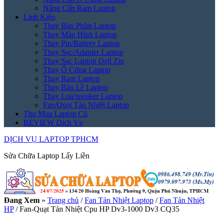
Nâng Cấp Ram Laptop
Linh Kiện
Thay Bàn Phím Laptop
Thay Màn Hình Laptop
Thay Pin/Battery Laptop
Thay Sạc/Adapter Laptop
Thay Sạc Laptop Dell Zin
Thay Ổ Cứng Laptop
Thay Ram Laptop
Thay Bản Lề Laptop
Thay Loa/speaker Laptop
Fan/Quạt Tản Nhiệt Laptop
Thu Mua Laptop Cũ
REVIEW Dịch Vụ
DỊCH VỤ LAPTOP TPHCM
Sửa Chữa Laptop Lấy Liền
Đang Xem
»
Trang chủ
/
Fan Tản Nhiệt Laptop
/
Fan Tản Nhiệt
HP
/
Fan-Quạt Tản Nhiệt Cpu HP Dv3-1000 Dv3 CQ35