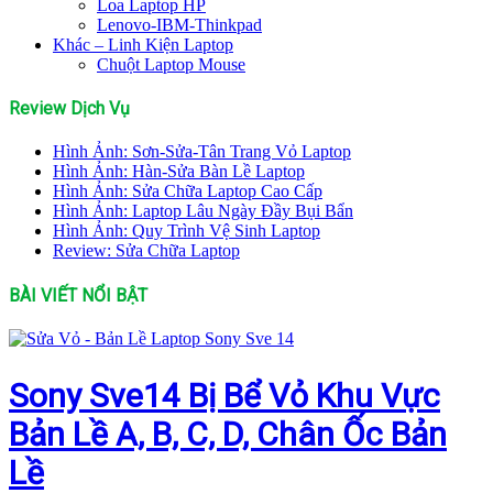
Loa Laptop HP
Lenovo-IBM-Thinkpad
Khác – Linh Kiện Laptop
Chuột Laptop Mouse
Review Dịch Vụ
Hình Ảnh: Sơn-Sửa-Tân Trang Vỏ Laptop
Hình Ảnh: Hàn-Sửa Bàn Lề Laptop
Hình Ảnh: Sửa Chữa Laptop Cao Cấp
Hình Ảnh: Laptop Lâu Ngày Đầy Bụi Bẩn
Hình Ảnh: Quy Trình Vệ Sinh Laptop
Review: Sửa Chữa Laptop
BÀI VIẾT NỔI BẬT
Sony Sve14 Bị Bể Vỏ Khu Vực
Bản Lề A, B, C, D, Chân Ốc Bản
Lề