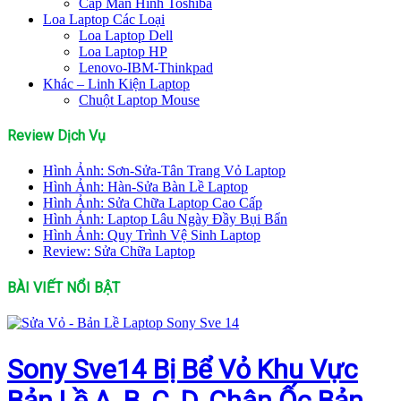
Cáp Màn Hình Toshiba
Loa Laptop Các Loại
Loa Laptop Dell
Loa Laptop HP
Lenovo-IBM-Thinkpad
Khác – Linh Kiện Laptop
Chuột Laptop Mouse
Review Dịch Vụ
Hình Ảnh: Sơn-Sửa-Tân Trang Vỏ Laptop
Hình Ảnh: Hàn-Sửa Bàn Lề Laptop
Hình Ảnh: Sửa Chữa Laptop Cao Cấp
Hình Ảnh: Laptop Lâu Ngày Đầy Bụi Bẩn
Hình Ảnh: Quy Trình Vệ Sinh Laptop
Review: Sửa Chữa Laptop
BÀI VIẾT NỔI BẬT
Sony Sve14 Bị Bể Vỏ Khu Vực
Bản Lề A, B, C, D, Chân Ốc Bản