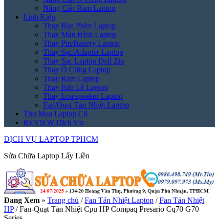
Nâng Cấp Ram Laptop
Linh Kiện
Thay Bàn Phím Laptop
Thay Màn Hình Laptop
Thay Pin/Battery Laptop
Thay Sạc/Adapter Laptop
Thay Sạc Laptop Dell Zin
Thay Ổ Cứng Laptop
Thay Ram Laptop
Thay Bản Lề Laptop
Thay Loa/speaker Laptop
Fan/Quạt Tản Nhiệt Laptop
Thu Mua Laptop Cũ
REVIEW Dịch Vụ
DỊCH VỤ LAPTOP TPHCM
Sửa Chữa Laptop Lấy Liền
Đang Xem
»
Trang chủ
/
Fan Tản Nhiệt Laptop
/
Fan Tản Nhiệt
HP
/
Fan-Quạt Tản Nhiệt Cpu HP Compaq Presario Cq70 G70
Series