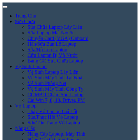
Trang Chủ
Sửa Chữa
Sửa Chữa Laptop Lấy Liền
Sửa Laptop Mất Nguồn
Chuyển Card (VGA) Onboard
Hàn/Sửa Bản Lề Laptop
Sửa/Độ Loa Laptop
Cứu Laptop Bị Vô Nước
Bảng Giá Sửa Chữa Laptop
Vệ Sinh Laptop
Vệ Sinh Laptop Lấy Liền
Vệ Sinh Máy Tính Tại Nhà
Vệ Sinh Phòng Net
Vệ Sinh Máy Tính Công Ty
COMBO Chăm Sóc Laptop
Cài Win 7, 8, 10, Driver, PM
Vỏ Laptop
Thay Vỏ Laptop Giá Tốt
Sửa/Phục Hồi Vỏ Laptop
Sơn/Tân Trang Vỏ Laptop
Nâng Cấp
Nâng Cấp Laptop, Máy Tính
Nâng Cấp Ổ Cứng Laptop