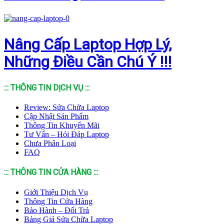
Nâng Cấp Laptop Hợp Lý,
Những Điều Cần Chú Ý !!!
::: THÔNG TIN DỊCH VỤ :::
Review: Sửa Chữa Laptop
Cập Nhật Sản Phẩm
Thông Tin Khuyến Mãi
Tư Vấn – Hỏi Đáp Laptop
Chưa Phân Loại
FAQ
::: THÔNG TIN CỬA HÀNG :::
Giới Thiệu Dịch Vụ
Thông Tin Cửa Hàng
Bảo Hành – Đổi Trả
Bảng Giá Sửa Chữa Laptop