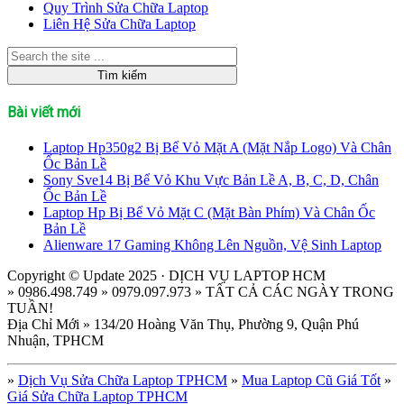
Quy Trình Sửa Chữa Laptop
Liên Hệ Sửa Chữa Laptop
Bài viết mới
Laptop Hp350g2 Bị Bể Vỏ Mặt A (Mặt Nắp Logo) Và Chân
Ốc Bản Lề
Sony Sve14 Bị Bể Vỏ Khu Vực Bản Lề A, B, C, D, Chân
Ốc Bản Lề
Laptop Hp Bị Bể Vỏ Mặt C (Mặt Bàn Phím) Và Chân Ốc
Bản Lề
Alienware 17 Gaming Không Lên Nguồn, Vệ Sinh Laptop
Copyright © Update 2025 · DỊCH VỤ LAPTOP HCM
» 0986.498.749 » 0979.097.973 » TẤT CẢ CÁC NGÀY TRONG
TUẦN!
Địa Chỉ Mới » 134/20 Hoàng Văn Thụ, Phường 9, Quận Phú
Nhuận, TPHCM
»
Dịch Vụ Sửa Chữa Laptop TPHCM
»
Mua Laptop Cũ Giá Tốt
»
Giá Sửa Chữa Laptop TPHCM