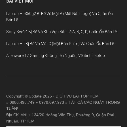
BÀI VIẾT MỚI
Laptop Hp350g2 Bị Bể Vỏ Mặt A (Mặt Nắp Logo) Và Chân Ốc
Bản Lề
Sony Sve14 Bị Bể Vỏ Khu Vực Bản Lề A, B, C, D, Chân Ốc Bản Lề
Laptop Hp Bị Bể Vỏ Mặt C (Mặt Bàn Phím) Và Chân Ốc Bản Lề
Alienware 17 Gaming Không Lên Nguồn, Vệ Sinh Laptop
Copyright © Update 2025 · DỊCH VỤ LAPTOP HCM
» 0986.498.749 » 0979.097.973 » TẤT CẢ CÁC NGÀY TRONG
TUẦN!
Địa Chỉ Mới » 134/20 Hoàng Văn Thụ, Phường 9, Quận Phú
Nhuận, TPHCM