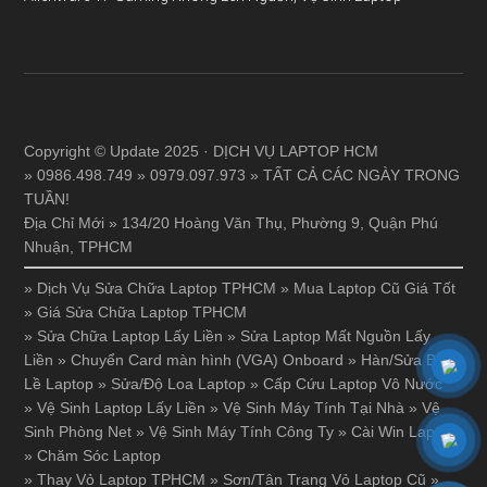
Copyright © Update 2025 · DỊCH VỤ LAPTOP HCM
» 0986.498.749 » 0979.097.973 » TẤT CẢ CÁC NGÀY TRONG
TUẦN!
Địa Chỉ Mới » 134/20 Hoàng Văn Thụ, Phường 9, Quận Phú
Nhuận, TPHCM
»
Dịch Vụ Sửa Chữa Laptop TPHCM
»
Mua Laptop Cũ Giá Tốt
»
Giá Sửa Chữa Laptop TPHCM
»
Sửa Chữa Laptop Lấy Liền
»
Sửa Laptop Mất Nguồn Lấy
Liền
»
Chuyển Card màn hình (VGA) Onboard
»
Hàn/Sửa Bản
Lề Laptop
»
Sửa/Độ Loa Laptop
»
Cấp Cứu Laptop Vô Nước
»
Vệ Sinh Laptop Lấy Liền
»
Vệ Sinh Máy Tính Tại Nhà
»
Vệ
Sinh Phòng Net
»
Vệ Sinh Máy Tính Công Ty
»
Cài Win Laptop
»
Chăm Sóc Laptop
»
Thay Vỏ Laptop TPHCM
»
Sơn/Tân Trang Vỏ Laptop Cũ
»