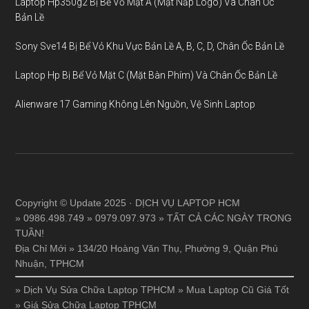
Laptop Hp350g2 Bị Bể Vỏ Mặt A (Mặt Nắp Logo) Và Chân Ốc
Bản Lề
Sony Sve14 Bị Bể Vỏ Khu Vực Bản Lề A, B, C, D, Chân Ốc Bản Lề
Laptop Hp Bị Bể Vỏ Mặt C (Mặt Bàn Phím) Và Chân Ốc Bản Lề
Alienware 17 Gaming Không Lên Nguồn, Vệ Sinh Laptop
Copyright © Update 2025 · DỊCH VỤ LAPTOP HCM
» 0986.498.749 » 0979.097.973 » TẤT CẢ CÁC NGÀY TRONG
TUẦN!
Địa Chỉ Mới » 134/20 Hoàng Văn Thụ, Phường 9, Quận Phú
Nhuận, TPHCM
»
Dịch Vụ Sửa Chữa Laptop TPHCM
»
Mua Laptop Cũ Giá Tốt
»
Giá Sửa Chữa Laptop TPHCM