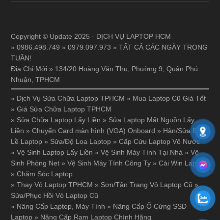
Copyright © Update 2025 · DỊCH VỤ LAPTOP HCM
» 0986.498.749 » 0979.097.973 » TẤT CẢ CÁC NGÀY TRONG
TUẦN!
Địa Chỉ Mới » 134/20 Hoàng Văn Thụ, Phường 9, Quận Phú
Nhuận, TPHCM
»
Dịch Vụ Sửa Chữa Laptop TPHCM
»
Mua Laptop Cũ Giá Tốt
»
Giá Sửa Chữa Laptop TPHCM
»
Sửa Chữa Laptop Lấy Liền
»
Sửa Laptop Mất Nguồn Lấy
Liền
»
Chuyển Card màn hình (VGA) Onboard
»
Hàn/Sửa Bản
Lề Laptop
»
Sửa/Độ Loa Laptop
»
Cấp Cứu Laptop Vô Nước
»
Vệ Sinh Laptop Lấy Liền
»
Vệ Sinh Máy Tính Tại Nhà
»
Vệ
Sinh Phòng Net
»
Vệ Sinh Máy Tính Công Ty
»
Cài Win Laptop
»
Chăm Sóc Laptop
»
Thay Vỏ Laptop TPHCM
»
Sơn/Tân Trang Vỏ Laptop Cũ
»
Sửa/Phục Hồi Vỏ Laptop Cũ
»
Nâng Cấp Laptop, Máy Tính
»
Nâng Cấp Ổ Cứng SSD
Laptop
»
Nâng Cấp Ram Laptop Chính Hãng