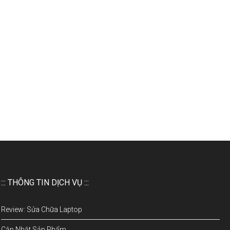
::: THÔNG TIN DỊCH VỤ :::
Review: Sửa Chữa Laptop
Cập Nhật Sản Phẩm