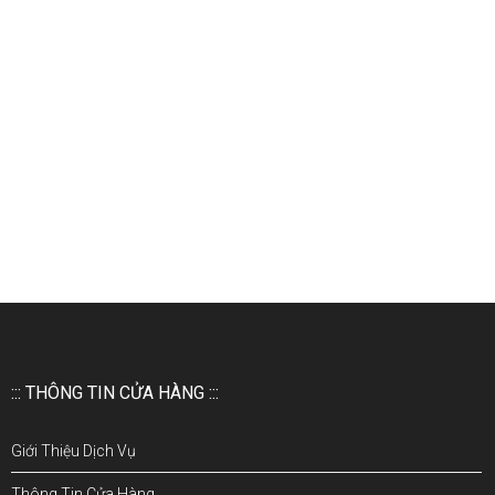
::: THÔNG TIN CỬA HÀNG :::
Giới Thiệu Dịch Vụ
Thông Tin Cửa Hàng