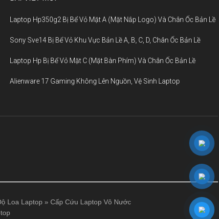
Laptop Hp350g2 Bị Bể Vỏ Mặt A (Mặt Nắp Logo) Và Chân Ốc Bản Lề
Sony Sve14 Bị Bể Vỏ Khu Vực Bản Lề A, B, C, D, Chân Ốc Bản Lề
Laptop Hp Bị Bể Vỏ Mặt C (Mặt Bàn Phím) Và Chân Ốc Bản Lề
Alienware 17 Gaming Không Lên Nguồn, Vệ Sinh Laptop
ộ Loa Laptop
»
Cấp Cứu Laptop Vô Nước
top