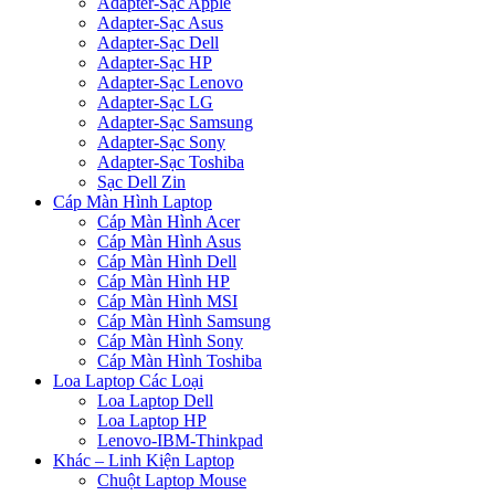
Adapter-Sạc Apple
Adapter-Sạc Asus
Adapter-Sạc Dell
Adapter-Sạc HP
Adapter-Sạc Lenovo
Adapter-Sạc LG
Adapter-Sạc Samsung
Adapter-Sạc Sony
Adapter-Sạc Toshiba
Sạc Dell Zin
Cáp Màn Hình Laptop
Cáp Màn Hình Acer
Cáp Màn Hình Asus
Cáp Màn Hình Dell
Cáp Màn Hình HP
Cáp Màn Hình MSI
Cáp Màn Hình Samsung
Cáp Màn Hình Sony
Cáp Màn Hình Toshiba
Loa Laptop Các Loại
Loa Laptop Dell
Loa Laptop HP
Lenovo-IBM-Thinkpad
Khác – Linh Kiện Laptop
Chuột Laptop Mouse