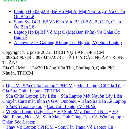
Laptop Hp350g2 Bị Bể Vỏ Mặt A (Mặt Nắp Logo) Và Chân
Ốc Bản Lề
Sony Sve14 Bị Bể Vỏ Khu Vực Bản Lề A, B, C, D, Chân
Ốc Bản Lề
Laptop Hp Bị Bể Vỏ Mặt C (Mặt Bàn Phím) Và Chân Ốc
Bản Lề
Alienware 17 Gaming Không Lên Nguồn, Vệ Sinh Laptop
Copyright © Update 2025 · DỊCH VỤ LAPTOP HCM
» 0986.498.749 » 0979.097.973 » TẤT CẢ CÁC NGÀY TRONG
TUẦN!
Địa Chỉ Mới » 134/20 Hoàng Văn Thụ, Phường 9, Quận Phú
Nhuận, TPHCM
»
Dịch Vụ Sửa Chữa Laptop TPHCM
»
Mua Laptop Cũ Giá Tốt
»
Giá Sửa Chữa Laptop TPHCM
»
Sửa Chữa Laptop Lấy Liền
»
Sửa Laptop Mất Nguồn Lấy Liền
»
Chuyển Card màn hình (VGA) Onboard
»
Hàn/Sửa Bản Lề Laptop
»
Sửa/Độ Loa Laptop
»
Cấp Cứu Laptop Vô Nước
»
Vệ Sinh Laptop Lấy Liền
»
Vệ Sinh Máy Tính Tại Nhà
»
Vệ
Sinh Phòng Net
»
Vệ Sinh Máy Tính Công Ty
»
Cài Win Laptop
»
Chăm Sóc Laptop
»
Thay Vỏ Laptop TPHCM
»
Sơn/Tân Trang Vỏ Laptop Cũ
»