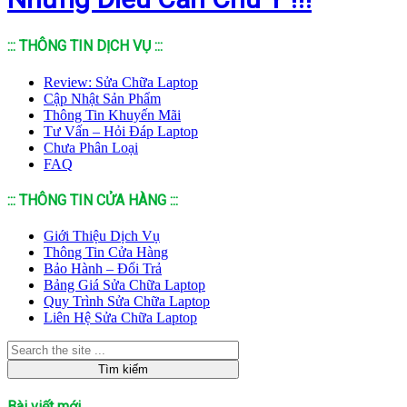
::: THÔNG TIN DỊCH VỤ :::
Review: Sửa Chữa Laptop
Cập Nhật Sản Phẩm
Thông Tin Khuyến Mãi
Tư Vấn – Hỏi Đáp Laptop
Chưa Phân Loại
FAQ
::: THÔNG TIN CỬA HÀNG :::
Giới Thiệu Dịch Vụ
Thông Tin Cửa Hàng
Bảo Hành – Đổi Trả
Bảng Giá Sửa Chữa Laptop
Quy Trình Sửa Chữa Laptop
Liên Hệ Sửa Chữa Laptop
Bài viết mới