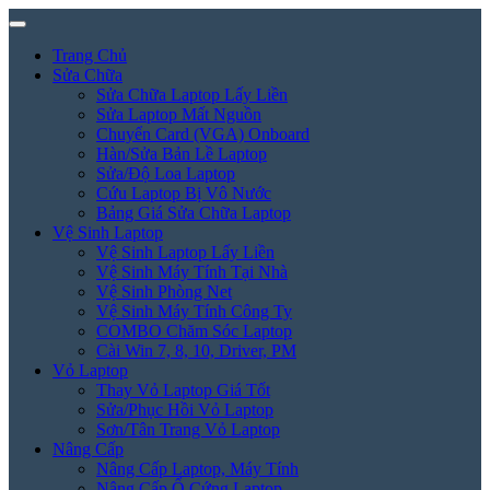
Trang Chủ
Sửa Chữa
Sửa Chữa Laptop Lấy Liền
Sửa Laptop Mất Nguồn
Chuyển Card (VGA) Onboard
Hàn/Sửa Bản Lề Laptop
Sửa/Độ Loa Laptop
Cứu Laptop Bị Vô Nước
Bảng Giá Sửa Chữa Laptop
Vệ Sinh Laptop
Vệ Sinh Laptop Lấy Liền
Vệ Sinh Máy Tính Tại Nhà
Vệ Sinh Phòng Net
Vệ Sinh Máy Tính Công Ty
COMBO Chăm Sóc Laptop
Cài Win 7, 8, 10, Driver, PM
Vỏ Laptop
Thay Vỏ Laptop Giá Tốt
Sửa/Phục Hồi Vỏ Laptop
Sơn/Tân Trang Vỏ Laptop
Nâng Cấp
Nâng Cấp Laptop, Máy Tính
Nâng Cấp Ổ Cứng Laptop