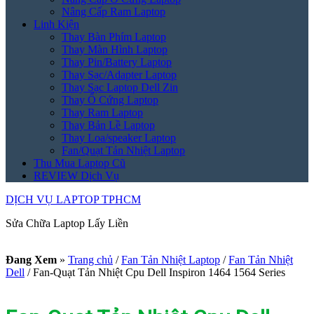
Nâng Cấp Ram Laptop
Linh Kiện
Thay Bàn Phím Laptop
Thay Màn Hình Laptop
Thay Pin/Battery Laptop
Thay Sạc/Adapter Laptop
Thay Sạc Laptop Dell Zin
Thay Ổ Cứng Laptop
Thay Ram Laptop
Thay Bản Lề Laptop
Thay Loa/speaker Laptop
Fan/Quạt Tản Nhiệt Laptop
Thu Mua Laptop Cũ
REVIEW Dịch Vụ
DỊCH VỤ LAPTOP TPHCM
Sửa Chữa Laptop Lấy Liền
Đang Xem
»
Trang chủ
/
Fan Tản Nhiệt Laptop
/
Fan Tản Nhiệt
Dell
/
Fan-Quạt Tản Nhiệt Cpu Dell Inspiron 1464 1564 Series