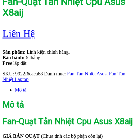
Fan-Quạt Tản Nhiệt Cpu Asus
X8aij
Liên Hệ
Sản phẩm:
Linh kiện chính hãng.
Bảo hành:
6 tháng.
Free
lắp đặt.
SKU:
9922f6caea68
Danh mục:
Fan Tản Nhiệt Asus
,
Fan Tản
Nhiệt Laptop
Mô tả
Mô tả
Fan-Quạt Tản Nhiệt Cpu Asus X8aij
GIÁ BÁN QUẠT
(Chưa tính các bộ phận còn lại)