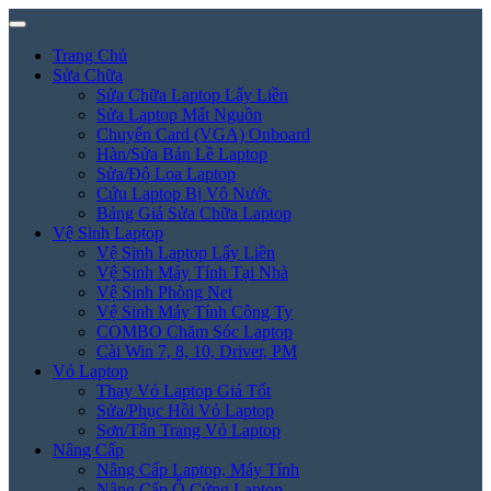
Trang Chủ
Sửa Chữa
Sửa Chữa Laptop Lấy Liền
Sửa Laptop Mất Nguồn
Chuyển Card (VGA) Onboard
Hàn/Sửa Bản Lề Laptop
Sửa/Độ Loa Laptop
Cứu Laptop Bị Vô Nước
Bảng Giá Sửa Chữa Laptop
Vệ Sinh Laptop
Vệ Sinh Laptop Lấy Liền
Vệ Sinh Máy Tính Tại Nhà
Vệ Sinh Phòng Net
Vệ Sinh Máy Tính Công Ty
COMBO Chăm Sóc Laptop
Cài Win 7, 8, 10, Driver, PM
Vỏ Laptop
Thay Vỏ Laptop Giá Tốt
Sửa/Phục Hồi Vỏ Laptop
Sơn/Tân Trang Vỏ Laptop
Nâng Cấp
Nâng Cấp Laptop, Máy Tính
Nâng Cấp Ổ Cứng Laptop