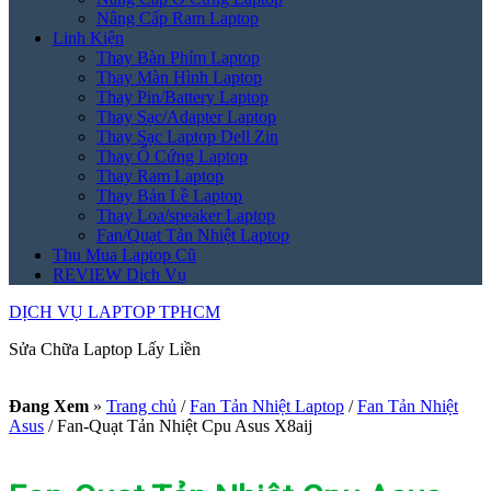
Nâng Cấp Ram Laptop
Linh Kiện
Thay Bàn Phím Laptop
Thay Màn Hình Laptop
Thay Pin/Battery Laptop
Thay Sạc/Adapter Laptop
Thay Sạc Laptop Dell Zin
Thay Ổ Cứng Laptop
Thay Ram Laptop
Thay Bản Lề Laptop
Thay Loa/speaker Laptop
Fan/Quạt Tản Nhiệt Laptop
Thu Mua Laptop Cũ
REVIEW Dịch Vụ
DỊCH VỤ LAPTOP TPHCM
Sửa Chữa Laptop Lấy Liền
Đang Xem
»
Trang chủ
/
Fan Tản Nhiệt Laptop
/
Fan Tản Nhiệt
Asus
/
Fan-Quạt Tản Nhiệt Cpu Asus X8aij