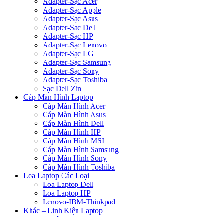
Adapter-Sạc Acer
Adapter-Sạc Apple
Adapter-Sạc Asus
Adapter-Sạc Dell
Adapter-Sạc HP
Adapter-Sạc Lenovo
Adapter-Sạc LG
Adapter-Sạc Samsung
Adapter-Sạc Sony
Adapter-Sạc Toshiba
Sạc Dell Zin
Cáp Màn Hình Laptop
Cáp Màn Hình Acer
Cáp Màn Hình Asus
Cáp Màn Hình Dell
Cáp Màn Hình HP
Cáp Màn Hình MSI
Cáp Màn Hình Samsung
Cáp Màn Hình Sony
Cáp Màn Hình Toshiba
Loa Laptop Các Loại
Loa Laptop Dell
Loa Laptop HP
Lenovo-IBM-Thinkpad
Khác – Linh Kiện Laptop