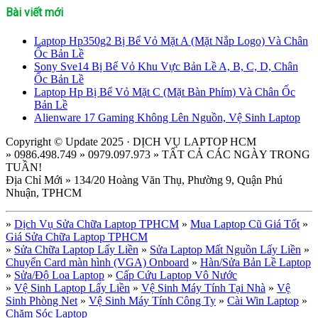
Bài viết mới
Laptop Hp350g2 Bị Bể Vỏ Mặt A (Mặt Nắp Logo) Và Chân
Ốc Bản Lề
Sony Sve14 Bị Bể Vỏ Khu Vực Bản Lề A, B, C, D, Chân
Ốc Bản Lề
Laptop Hp Bị Bể Vỏ Mặt C (Mặt Bàn Phím) Và Chân Ốc
Bản Lề
Alienware 17 Gaming Không Lên Nguồn, Vệ Sinh Laptop
Copyright © Update 2025 · DỊCH VỤ LAPTOP HCM
» 0986.498.749 » 0979.097.973 » TẤT CẢ CÁC NGÀY TRONG
TUẦN!
Địa Chỉ Mới » 134/20 Hoàng Văn Thụ, Phường 9, Quận Phú
Nhuận, TPHCM
»
Dịch Vụ Sửa Chữa Laptop TPHCM
»
Mua Laptop Cũ Giá Tốt
»
Giá Sửa Chữa Laptop TPHCM
»
Sửa Chữa Laptop Lấy Liền
»
Sửa Laptop Mất Nguồn Lấy Liền
»
Chuyển Card màn hình (VGA) Onboard
»
Hàn/Sửa Bản Lề Laptop
»
Sửa/Độ Loa Laptop
»
Cấp Cứu Laptop Vô Nước
»
Vệ Sinh Laptop Lấy Liền
»
Vệ Sinh Máy Tính Tại Nhà
»
Vệ
Sinh Phòng Net
»
Vệ Sinh Máy Tính Công Ty
»
Cài Win Laptop
»
Chăm Sóc Laptop