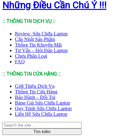
Những Điều Cần Chú Ý !!!
::: THÔNG TIN DỊCH VỤ :::
Review: Sửa Chữa Laptop
Cập Nhật Sản Phẩm
Thông Tin Khuyến Mãi
Tư Vấn – Hỏi Đáp Laptop
Chưa Phân Loại
FAQ
::: THÔNG TIN CỬA HÀNG :::
Giới Thiệu Dịch Vụ
Thông Tin Cửa Hàng
Bảo Hành – Đổi Trả
Bảng Giá Sửa Chữa Laptop
Quy Trình Sửa Chữa Laptop
Liên Hệ Sửa Chữa Laptop