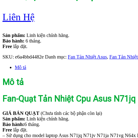
Liên Hệ
Sản phẩm:
Linh kiện chính hãng.
Bảo hành:
6 tháng.
Free
lắp đặt.
SKU:
e6a4bbd4482e
Danh mục:
Fan Tản Nhiệt Asus
,
Fan Tản Nhiệt
Mô tả
Mô tả
Fan-Quạt Tản Nhiệt Cpu Asus N71jq
GIÁ BÁN QUẠT
(Chưa tính các bộ phận còn lại)
Sản phẩm:
Linh kiện chính hãng.
Bảo hành:
6 tháng.
Free
lắp đặt.
– Sử dụng cho model laptop Asus N71jq N71jv N71ja N71vg N64x