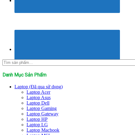
Tìm
kiếm:
Danh Mục Sản Phẩm
Laptop (Đã qua sử dụng)
Laptop Acer
Laptop Asus
Laptop Dell
Laptop Gaming
Laptop Gateway
Laptop HP
Laptop LG
Laptop Macbook