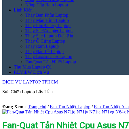
Nâng Cấp Ram Laptop
Linh Kiện
Thay Bàn Phím Laptop
Thay Màn Hình Laptop
Thay Pin/Battery Laptop
Thay Sạc/Adapter Laptop
Thay Sạc Laptop Dell Zin
Thay Ổ Cứng Laptop
Thay Ram Laptop
Thay Bản Lề Laptop
Thay Loa/speaker Laptop
Fan/Quạt Tản Nhiệt Laptop
Thu Mua Laptop Cũ
REVIEW Dịch Vụ
DỊCH VỤ LAPTOP TPHCM
Sửa Chữa Laptop Lấy Liền
Đang Xem
»
Trang chủ
/
Fan Tản Nhiệt Laptop
/
Fan Tản Nhiệt Asu
Fan-Quạt Tản Nhiệt Cpu Asus N