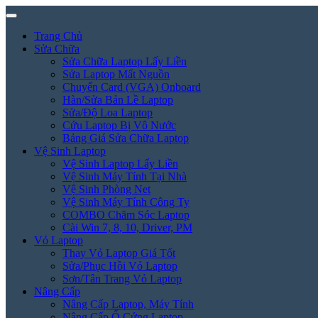
Trang Chủ
Sửa Chữa
Sửa Chữa Laptop Lấy Liền
Sửa Laptop Mất Nguồn
Chuyển Card (VGA) Onboard
Hàn/Sửa Bản Lề Laptop
Sửa/Độ Loa Laptop
Cứu Laptop Bị Vô Nước
Bảng Giá Sửa Chữa Laptop
Vệ Sinh Laptop
Vệ Sinh Laptop Lấy Liền
Vệ Sinh Máy Tính Tại Nhà
Vệ Sinh Phòng Net
Vệ Sinh Máy Tính Công Ty
COMBO Chăm Sóc Laptop
Cài Win 7, 8, 10, Driver, PM
Vỏ Laptop
Thay Vỏ Laptop Giá Tốt
Sửa/Phục Hồi Vỏ Laptop
Sơn/Tân Trang Vỏ Laptop
Nâng Cấp
Nâng Cấp Laptop, Máy Tính
Nâng Cấp Ổ Cứng Laptop