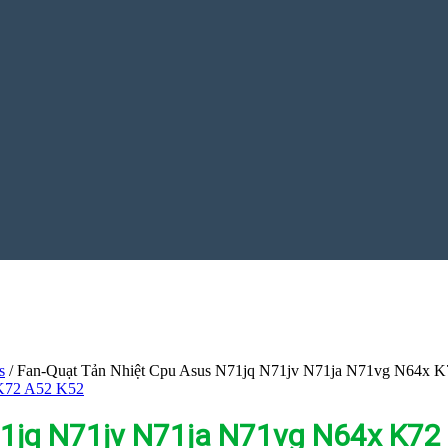
s
/
Fan-Quạt Tản Nhiệt Cpu Asus N71jq N71jv N71ja N71vg N64x 
71jq N71jv N71ja N71vg N64x K72