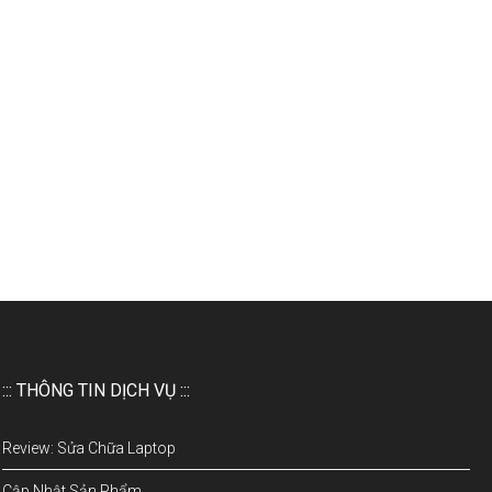
::: THÔNG TIN DỊCH VỤ :::
Review: Sửa Chữa Laptop
Cập Nhật Sản Phẩm