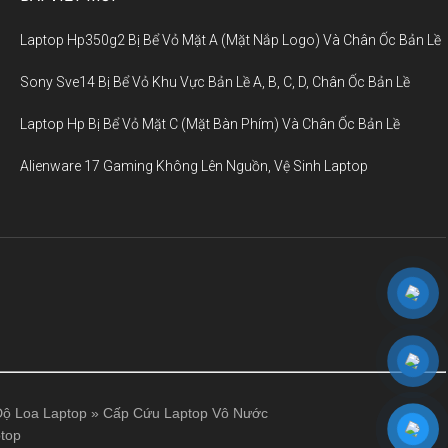
Laptop Hp350g2 Bị Bể Vỏ Mặt A (Mặt Nắp Logo) Và Chân Ốc Bản Lề
Sony Sve14 Bị Bể Vỏ Khu Vực Bản Lề A, B, C, D, Chân Ốc Bản Lề
Laptop Hp Bị Bể Vỏ Mặt C (Mặt Bàn Phím) Và Chân Ốc Bản Lề
Alienware 17 Gaming Không Lên Nguồn, Vệ Sinh Laptop
ộ Loa Laptop
»
Cấp Cứu Laptop Vô Nước
top