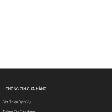
::: THÔNG TIN CỬA HÀNG :::
Giới Thiệu Dịch Vụ
Thông Tin Cửa Hàng