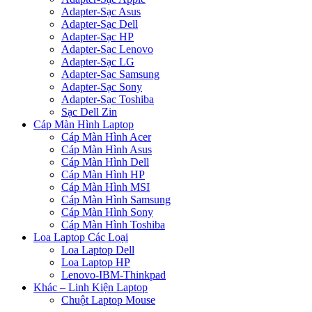
Adapter-Sạc Asus
Adapter-Sạc Dell
Adapter-Sạc HP
Adapter-Sạc Lenovo
Adapter-Sạc LG
Adapter-Sạc Samsung
Adapter-Sạc Sony
Adapter-Sạc Toshiba
Sạc Dell Zin
Cáp Màn Hình Laptop
Cáp Màn Hình Acer
Cáp Màn Hình Asus
Cáp Màn Hình Dell
Cáp Màn Hình HP
Cáp Màn Hình MSI
Cáp Màn Hình Samsung
Cáp Màn Hình Sony
Cáp Màn Hình Toshiba
Loa Laptop Các Loại
Loa Laptop Dell
Loa Laptop HP
Lenovo-IBM-Thinkpad
Khác – Linh Kiện Laptop
Chuột Laptop Mouse