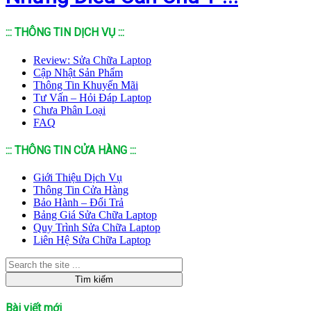
::: THÔNG TIN DỊCH VỤ :::
Review: Sửa Chữa Laptop
Cập Nhật Sản Phẩm
Thông Tin Khuyến Mãi
Tư Vấn – Hỏi Đáp Laptop
Chưa Phân Loại
FAQ
::: THÔNG TIN CỬA HÀNG :::
Giới Thiệu Dịch Vụ
Thông Tin Cửa Hàng
Bảo Hành – Đổi Trả
Bảng Giá Sửa Chữa Laptop
Quy Trình Sửa Chữa Laptop
Liên Hệ Sửa Chữa Laptop
Bài viết mới