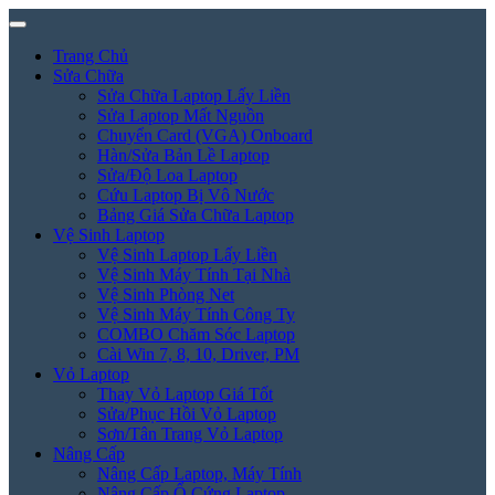
Trang Chủ
Sửa Chữa
Sửa Chữa Laptop Lấy Liền
Sửa Laptop Mất Nguồn
Chuyển Card (VGA) Onboard
Hàn/Sửa Bản Lề Laptop
Sửa/Độ Loa Laptop
Cứu Laptop Bị Vô Nước
Bảng Giá Sửa Chữa Laptop
Vệ Sinh Laptop
Vệ Sinh Laptop Lấy Liền
Vệ Sinh Máy Tính Tại Nhà
Vệ Sinh Phòng Net
Vệ Sinh Máy Tính Công Ty
COMBO Chăm Sóc Laptop
Cài Win 7, 8, 10, Driver, PM
Vỏ Laptop
Thay Vỏ Laptop Giá Tốt
Sửa/Phục Hồi Vỏ Laptop
Sơn/Tân Trang Vỏ Laptop
Nâng Cấp
Nâng Cấp Laptop, Máy Tính
Nâng Cấp Ổ Cứng Laptop