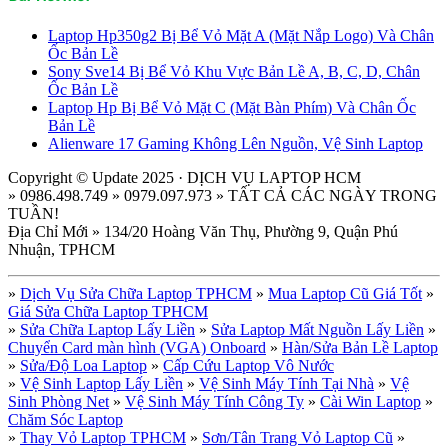
Laptop Hp350g2 Bị Bể Vỏ Mặt A (Mặt Nắp Logo) Và Chân
Ốc Bản Lề
Sony Sve14 Bị Bể Vỏ Khu Vực Bản Lề A, B, C, D, Chân
Ốc Bản Lề
Laptop Hp Bị Bể Vỏ Mặt C (Mặt Bàn Phím) Và Chân Ốc
Bản Lề
Alienware 17 Gaming Không Lên Nguồn, Vệ Sinh Laptop
Copyright © Update 2025 · DỊCH VỤ LAPTOP HCM
» 0986.498.749 » 0979.097.973 » TẤT CẢ CÁC NGÀY TRONG
TUẦN!
Địa Chỉ Mới » 134/20 Hoàng Văn Thụ, Phường 9, Quận Phú
Nhuận, TPHCM
»
Dịch Vụ Sửa Chữa Laptop TPHCM
»
Mua Laptop Cũ Giá Tốt
»
Giá Sửa Chữa Laptop TPHCM
»
Sửa Chữa Laptop Lấy Liền
»
Sửa Laptop Mất Nguồn Lấy Liền
»
Chuyển Card màn hình (VGA) Onboard
»
Hàn/Sửa Bản Lề Laptop
»
Sửa/Độ Loa Laptop
»
Cấp Cứu Laptop Vô Nước
»
Vệ Sinh Laptop Lấy Liền
»
Vệ Sinh Máy Tính Tại Nhà
»
Vệ
Sinh Phòng Net
»
Vệ Sinh Máy Tính Công Ty
»
Cài Win Laptop
»
Chăm Sóc Laptop
»
Thay Vỏ Laptop TPHCM
»
Sơn/Tân Trang Vỏ Laptop Cũ
»