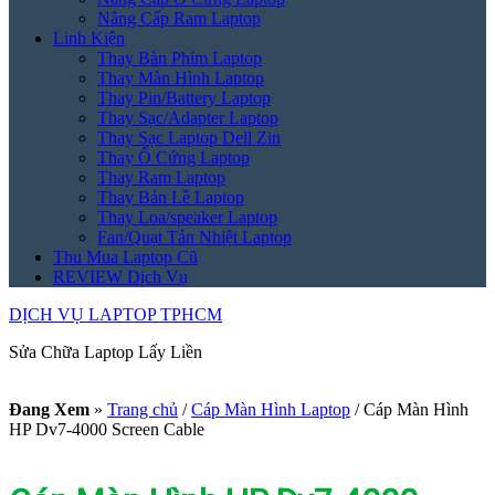
Nâng Cấp Ram Laptop
Linh Kiện
Thay Bàn Phím Laptop
Thay Màn Hình Laptop
Thay Pin/Battery Laptop
Thay Sạc/Adapter Laptop
Thay Sạc Laptop Dell Zin
Thay Ổ Cứng Laptop
Thay Ram Laptop
Thay Bản Lề Laptop
Thay Loa/speaker Laptop
Fan/Quạt Tản Nhiệt Laptop
Thu Mua Laptop Cũ
REVIEW Dịch Vụ
DỊCH VỤ LAPTOP TPHCM
Sửa Chữa Laptop Lấy Liền
Đang Xem
»
Trang chủ
/
Cáp Màn Hình Laptop
/
Cáp Màn Hình
HP Dv7-4000 Screen Cable