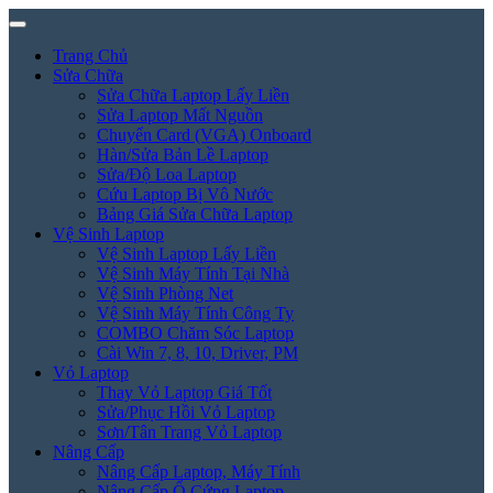
Trang Chủ
Sửa Chữa
Sửa Chữa Laptop Lấy Liền
Sửa Laptop Mất Nguồn
Chuyển Card (VGA) Onboard
Hàn/Sửa Bản Lề Laptop
Sửa/Độ Loa Laptop
Cứu Laptop Bị Vô Nước
Bảng Giá Sửa Chữa Laptop
Vệ Sinh Laptop
Vệ Sinh Laptop Lấy Liền
Vệ Sinh Máy Tính Tại Nhà
Vệ Sinh Phòng Net
Vệ Sinh Máy Tính Công Ty
COMBO Chăm Sóc Laptop
Cài Win 7, 8, 10, Driver, PM
Vỏ Laptop
Thay Vỏ Laptop Giá Tốt
Sửa/Phục Hồi Vỏ Laptop
Sơn/Tân Trang Vỏ Laptop
Nâng Cấp
Nâng Cấp Laptop, Máy Tính
Nâng Cấp Ổ Cứng Laptop