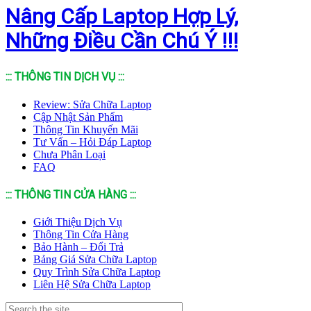
Nâng Cấp Laptop Hợp Lý,
Những Điều Cần Chú Ý !!!
::: THÔNG TIN DỊCH VỤ :::
Review: Sửa Chữa Laptop
Cập Nhật Sản Phẩm
Thông Tin Khuyến Mãi
Tư Vấn – Hỏi Đáp Laptop
Chưa Phân Loại
FAQ
::: THÔNG TIN CỬA HÀNG :::
Giới Thiệu Dịch Vụ
Thông Tin Cửa Hàng
Bảo Hành – Đổi Trả
Bảng Giá Sửa Chữa Laptop
Quy Trình Sửa Chữa Laptop
Liên Hệ Sửa Chữa Laptop