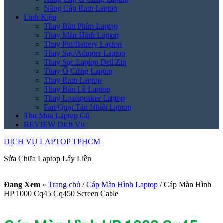
Nâng Cấp Ram Laptop
Linh Kiện
Thay Bàn Phím Laptop
Thay Màn Hình Laptop
Thay Pin/Battery Laptop
Thay Sạc/Adapter Laptop
Thay Sạc Laptop Dell Zin
Thay Ổ Cứng Laptop
Thay Ram Laptop
Thay Bản Lề Laptop
Thay Loa/speaker Laptop
Fan/Quạt Tản Nhiệt Laptop
Thu Mua Laptop Cũ
REVIEW Dịch Vụ
DỊCH VỤ LAPTOP TPHCM
Sửa Chữa Laptop Lấy Liền
Đang Xem
»
Trang chủ
/
Cáp Màn Hình Laptop
/
Cáp Màn Hình
HP 1000 Cq45 Cq450 Screen Cable