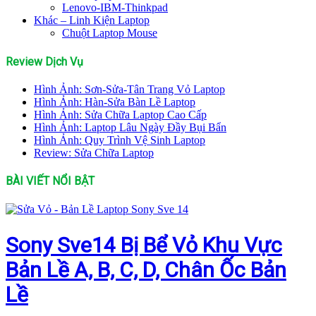
Lenovo-IBM-Thinkpad
Khác – Linh Kiện Laptop
Chuột Laptop Mouse
Review Dịch Vụ
Hình Ảnh: Sơn-Sửa-Tân Trang Vỏ Laptop
Hình Ảnh: Hàn-Sửa Bàn Lề Laptop
Hình Ảnh: Sửa Chữa Laptop Cao Cấp
Hình Ảnh: Laptop Lâu Ngày Đầy Bụi Bẩn
Hình Ảnh: Quy Trình Vệ Sinh Laptop
Review: Sửa Chữa Laptop
BÀI VIẾT NỔI BẬT
Sony Sve14 Bị Bể Vỏ Khu Vực
Bản Lề A, B, C, D, Chân Ốc Bản
Lề