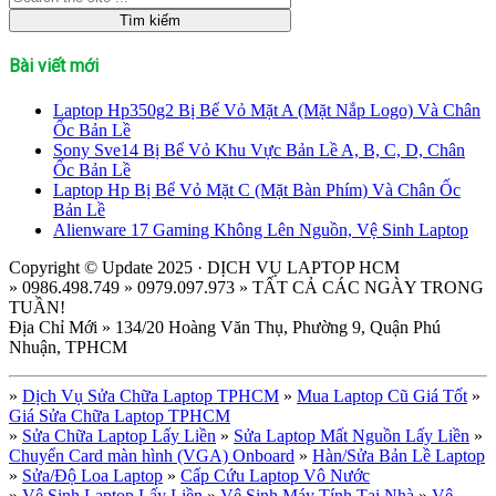
Bài viết mới
Laptop Hp350g2 Bị Bể Vỏ Mặt A (Mặt Nắp Logo) Và Chân
Ốc Bản Lề
Sony Sve14 Bị Bể Vỏ Khu Vực Bản Lề A, B, C, D, Chân
Ốc Bản Lề
Laptop Hp Bị Bể Vỏ Mặt C (Mặt Bàn Phím) Và Chân Ốc
Bản Lề
Alienware 17 Gaming Không Lên Nguồn, Vệ Sinh Laptop
Copyright © Update 2025 · DỊCH VỤ LAPTOP HCM
» 0986.498.749 » 0979.097.973 » TẤT CẢ CÁC NGÀY TRONG
TUẦN!
Địa Chỉ Mới » 134/20 Hoàng Văn Thụ, Phường 9, Quận Phú
Nhuận, TPHCM
»
Dịch Vụ Sửa Chữa Laptop TPHCM
»
Mua Laptop Cũ Giá Tốt
»
Giá Sửa Chữa Laptop TPHCM
»
Sửa Chữa Laptop Lấy Liền
»
Sửa Laptop Mất Nguồn Lấy Liền
»
Chuyển Card màn hình (VGA) Onboard
»
Hàn/Sửa Bản Lề Laptop
»
Sửa/Độ Loa Laptop
»
Cấp Cứu Laptop Vô Nước
»
Vệ Sinh Laptop Lấy Liền
»
Vệ Sinh Máy Tính Tại Nhà
»
Vệ