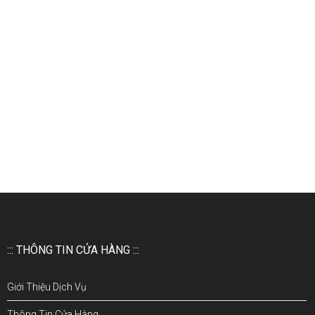
::: THÔNG TIN CỬA HÀNG :::
Giới Thiệu Dịch Vụ
Thông Tin Cửa Hàng