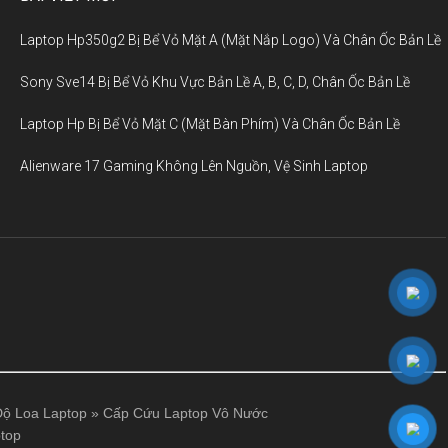
Laptop Hp350g2 Bị Bể Vỏ Mặt A (Mặt Nắp Logo) Và Chân Ốc Bản Lề
Sony Sve14 Bị Bể Vỏ Khu Vực Bản Lề A, B, C, D, Chân Ốc Bản Lề
Laptop Hp Bị Bể Vỏ Mặt C (Mặt Bàn Phím) Và Chân Ốc Bản Lề
Alienware 17 Gaming Không Lên Nguồn, Vệ Sinh Laptop
ộ Loa Laptop
»
Cấp Cứu Laptop Vô Nước
top