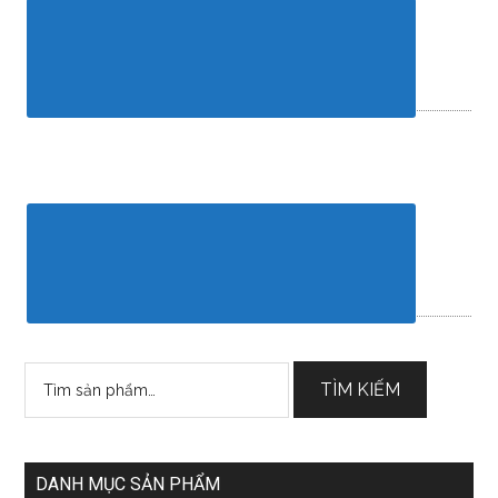
Tìm
TÌM KIẾM
kiếm:
DANH MỤC SẢN PHẨM