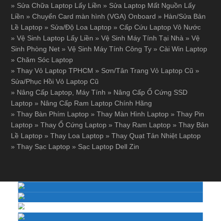
»
Sửa Chữa Laptop Lấy Liền
»
Sửa Laptop Mất Nguồn Lấy
Liền
»
Chuyển Card màn hình (VGA) Onboard
»
Hàn/Sửa Bản
Lề Laptop
»
Sửa/Độ Loa Laptop
»
Cấp Cứu Laptop Vô Nước
»
Vệ Sinh Laptop Lấy Liền
»
Vệ Sinh Máy Tính Tại Nhà
»
Vệ
Sinh Phòng Net
»
Vệ Sinh Máy Tính Công Ty
»
Cài Win Laptop
»
Chăm Sóc Laptop
»
Thay Vỏ Laptop TPHCM
»
Sơn/Tân Trang Vỏ Laptop Cũ
»
Sửa/Phục Hồi Vỏ Laptop Cũ
»
Nâng Cấp Laptop, Máy Tính
»
Nâng Cấp Ổ Cứng SSD
Laptop
»
Nâng Cấp Ram Laptop Chính Hãng
»
Thay Bàn Phím Laptop
»
Thay Màn Hình Laptop
»
Thay Pin
Laptop
»
Thay Ổ Cứng Laptop
»
Thay Ram Laptop
»
Thay Bản
Lề Laptop
»
Thay Loa Laptop
»
Thay Quạt Tản Nhiệt Laptop
»
Thay Sạc Laptop
»
Sạc Laptop Dell Zin