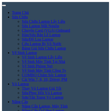
Trang Chủ
Sửa Chữa
Sửa Chữa Laptop Lấy Liền
Sửa Laptop Mất Nguồn
Chuyển Card (VGA) Onboard
Hàn/Sửa Bản Lề Laptop
Sửa/Độ Loa Laptop
Cứu Laptop Bị Vô Nước
Bảng Giá Sửa Chữa Laptop
Vệ Sinh Laptop
Vệ Sinh Laptop Lấy Liền
Vệ Sinh Máy Tính Tại Nhà
Vệ Sinh Phòng Net
Vệ Sinh Máy Tính Công Ty
COMBO Chăm Sóc Laptop
Cài Win 7, 8, 10, Driver, PM
Vỏ Laptop
Thay Vỏ Laptop Giá Tốt
Sửa/Phục Hồi Vỏ Laptop
Sơn/Tân Trang Vỏ Laptop
Nâng Cấp
Nâng Cấp Laptop, Máy Tính
Nâng Cấp Ổ Cứng Laptop