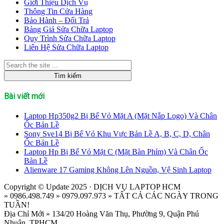
Giới Thiệu Dịch Vụ
Thông Tin Cửa Hàng
Bảo Hành – Đổi Trả
Bảng Giá Sửa Chữa Laptop
Quy Trình Sửa Chữa Laptop
Liên Hệ Sửa Chữa Laptop
Bài viết mới
Laptop Hp350g2 Bị Bể Vỏ Mặt A (Mặt Nắp Logo) Và Chân
Ốc Bản Lề
Sony Sve14 Bị Bể Vỏ Khu Vực Bản Lề A, B, C, D, Chân
Ốc Bản Lề
Laptop Hp Bị Bể Vỏ Mặt C (Mặt Bàn Phím) Và Chân Ốc
Bản Lề
Alienware 17 Gaming Không Lên Nguồn, Vệ Sinh Laptop
Copyright © Update 2025 · DỊCH VỤ LAPTOP HCM
» 0986.498.749 » 0979.097.973 » TẤT CẢ CÁC NGÀY TRONG
TUẦN!
Địa Chỉ Mới » 134/20 Hoàng Văn Thụ, Phường 9, Quận Phú
Nhuận, TPHCM