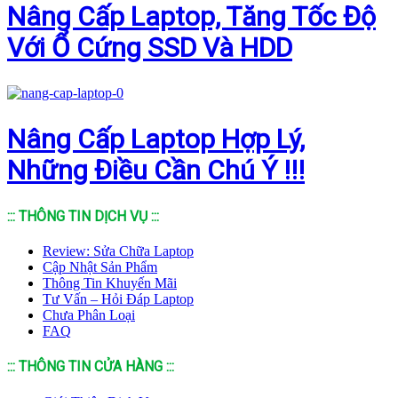
Nâng Cấp Laptop, Tăng Tốc Độ
Với Ổ Cứng SSD Và HDD
Nâng Cấp Laptop Hợp Lý,
Những Điều Cần Chú Ý !!!
::: THÔNG TIN DỊCH VỤ :::
Review: Sửa Chữa Laptop
Cập Nhật Sản Phẩm
Thông Tin Khuyến Mãi
Tư Vấn – Hỏi Đáp Laptop
Chưa Phân Loại
FAQ
::: THÔNG TIN CỬA HÀNG :::