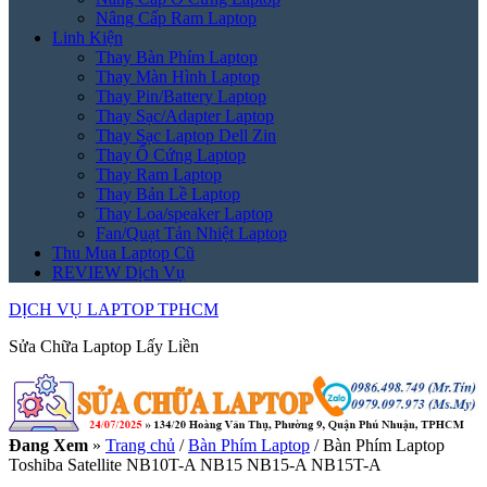
Nâng Cấp Ram Laptop
Linh Kiện
Thay Bàn Phím Laptop
Thay Màn Hình Laptop
Thay Pin/Battery Laptop
Thay Sạc/Adapter Laptop
Thay Sạc Laptop Dell Zin
Thay Ổ Cứng Laptop
Thay Ram Laptop
Thay Bản Lề Laptop
Thay Loa/speaker Laptop
Fan/Quạt Tản Nhiệt Laptop
Thu Mua Laptop Cũ
REVIEW Dịch Vụ
DỊCH VỤ LAPTOP TPHCM
Sửa Chữa Laptop Lấy Liền
Đang Xem
»
Trang chủ
/
Bàn Phím Laptop
/
Bàn Phím Laptop
Toshiba Satellite NB10T-A NB15 NB15-A NB15T-A