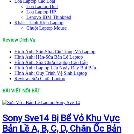
Loa Laptop Các Loại
Loa Laptop Dell
Loa Laptop HP
Lenovo-IBM-Thinkpad
Khác – Linh Kiện Laptop
Chuột Laptop Mouse
Review Dịch Vụ
Hình Ảnh: Sơn-Sửa-Tân Trang Vỏ Laptop
Hình Ảnh: Hàn-Sửa Bàn Lề Laptop
Hình Ảnh: Sửa Chữa Laptop Cao Cấp
Hình Ảnh: Laptop Lâu Ngày Đầy Bụi Bẩn
Hình Ảnh: Quy Trình Vệ Sinh Laptop
Review: Sửa Chữa Laptop
BÀI VIẾT NỔI BẬT
Sony Sve14 Bị Bể Vỏ Khu Vực
Bản Lề A, B, C, D, Chân Ốc Bản