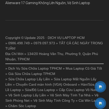
Alienware 17 Gaming Không Lên Nguồn, Vệ Sinh Laptop
Copyright © Update 2025 · DỊCH VỤ LAPTOP HCM
» 0986.498.749 » 0979.097.973 » TẤT CẢ CÁC NGÀY TRONG
TUẦN!
Địa Chỉ Mới » 134/20 Hoàng Văn Thụ, Phường 9, Quận Phú
Nhuận, TPHCM
»
Dịch Vụ Sửa Chữa Laptop TPHCM
»
Mua Laptop Cũ Giá Tốt
»
Giá Sửa Chữa Laptop TPHCM
»
Sửa Chữa Laptop Lấy Liền
»
Sửa Laptop Mất Nguồn Lấy
Liền
»
Chuyển Card màn hình (VGA) Onboard
»
Hàn/Sửa Bản
Lề Laptop
»
Sửa/Độ Loa Laptop
»
Cấp Cứu Laptop Vô Nước
»
Vệ Sinh Laptop Lấy Liền
»
Vệ Sinh Máy Tính Tại Nhà
»
Vệ
Sinh Phòng Net
»
Vệ Sinh Máy Tính Công Ty
»
Cài Win Laptop
»
Chăm Sóc Laptop