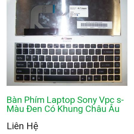
Bàn Phím Laptop Sony Vpc s-
Màu Đen Có Khung Châu Âu
Liên Hệ