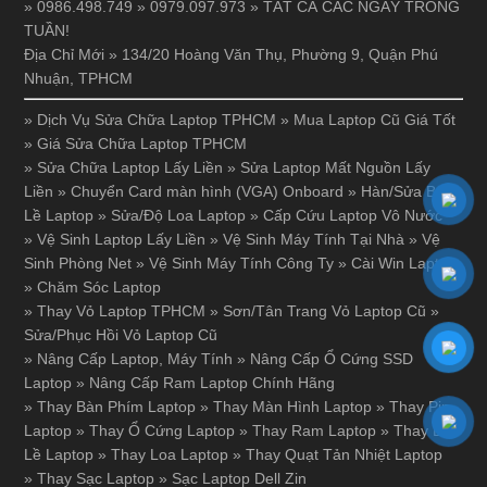
» 0986.498.749 » 0979.097.973 » TẤT CẢ CÁC NGÀY TRONG
TUẦN!
Địa Chỉ Mới » 134/20 Hoàng Văn Thụ, Phường 9, Quận Phú
Nhuận, TPHCM
»
Dịch Vụ Sửa Chữa Laptop TPHCM
»
Mua Laptop Cũ Giá Tốt
»
Giá Sửa Chữa Laptop TPHCM
»
Sửa Chữa Laptop Lấy Liền
»
Sửa Laptop Mất Nguồn Lấy
Liền
»
Chuyển Card màn hình (VGA) Onboard
»
Hàn/Sửa Bản
Lề Laptop
»
Sửa/Độ Loa Laptop
»
Cấp Cứu Laptop Vô Nước
»
Vệ Sinh Laptop Lấy Liền
»
Vệ Sinh Máy Tính Tại Nhà
»
Vệ
Sinh Phòng Net
»
Vệ Sinh Máy Tính Công Ty
»
Cài Win Laptop
»
Chăm Sóc Laptop
»
Thay Vỏ Laptop TPHCM
»
Sơn/Tân Trang Vỏ Laptop Cũ
»
Sửa/Phục Hồi Vỏ Laptop Cũ
»
Nâng Cấp Laptop, Máy Tính
»
Nâng Cấp Ổ Cứng SSD
Laptop
»
Nâng Cấp Ram Laptop Chính Hãng
»
Thay Bàn Phím Laptop
»
Thay Màn Hình Laptop
»
Thay Pin
Laptop
»
Thay Ổ Cứng Laptop
»
Thay Ram Laptop
»
Thay Bản
Lề Laptop
»
Thay Loa Laptop
»
Thay Quạt Tản Nhiệt Laptop
»
Thay Sạc Laptop
»
Sạc Laptop Dell Zin