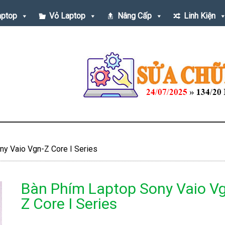
aptop
Vỏ Laptop
Nâng Cấp
Linh Kiện
y Vaio Vgn-Z Core I Series
Bàn Phím Laptop Sony Vaio V
Z Core I Series