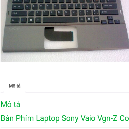
Mô tả
Mô tả
Bàn Phím Laptop Sony Vaio Vgn-Z Cor