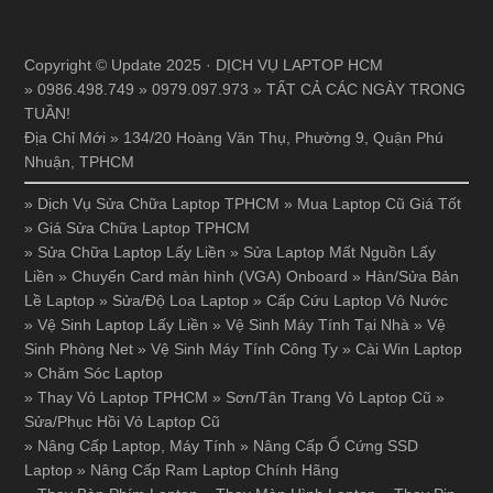
Copyright © Update 2025 · DỊCH VỤ LAPTOP HCM
» 0986.498.749 » 0979.097.973 » TẤT CẢ CÁC NGÀY TRONG
TUẦN!
Địa Chỉ Mới » 134/20 Hoàng Văn Thụ, Phường 9, Quận Phú
Nhuận, TPHCM
»
Dịch Vụ Sửa Chữa Laptop TPHCM
»
Mua Laptop Cũ Giá Tốt
»
Giá Sửa Chữa Laptop TPHCM
»
Sửa Chữa Laptop Lấy Liền
»
Sửa Laptop Mất Nguồn Lấy
Liền
»
Chuyển Card màn hình (VGA) Onboard
»
Hàn/Sửa Bản
Lề Laptop
»
Sửa/Độ Loa Laptop
»
Cấp Cứu Laptop Vô Nước
»
Vệ Sinh Laptop Lấy Liền
»
Vệ Sinh Máy Tính Tại Nhà
»
Vệ
Sinh Phòng Net
»
Vệ Sinh Máy Tính Công Ty
»
Cài Win Laptop
»
Chăm Sóc Laptop
»
Thay Vỏ Laptop TPHCM
»
Sơn/Tân Trang Vỏ Laptop Cũ
»
Sửa/Phục Hồi Vỏ Laptop Cũ
»
Nâng Cấp Laptop, Máy Tính
»
Nâng Cấp Ổ Cứng SSD
Laptop
»
Nâng Cấp Ram Laptop Chính Hãng