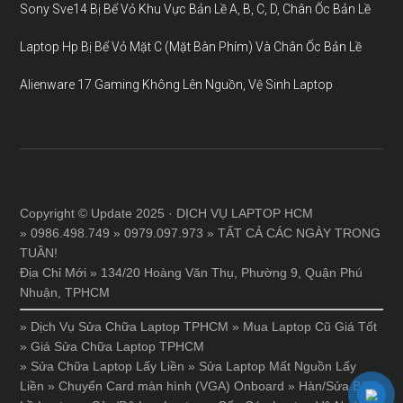
Sony Sve14 Bị Bể Vỏ Khu Vực Bản Lề A, B, C, D, Chân Ốc Bản Lề
Laptop Hp Bị Bể Vỏ Mặt C (Mặt Bàn Phím) Và Chân Ốc Bản Lề
Alienware 17 Gaming Không Lên Nguồn, Vệ Sinh Laptop
Copyright © Update 2025 · DỊCH VỤ LAPTOP HCM
» 0986.498.749 » 0979.097.973 » TẤT CẢ CÁC NGÀY TRONG
TUẦN!
Địa Chỉ Mới » 134/20 Hoàng Văn Thụ, Phường 9, Quận Phú
Nhuận, TPHCM
»
Dịch Vụ Sửa Chữa Laptop TPHCM
»
Mua Laptop Cũ Giá Tốt
»
Giá Sửa Chữa Laptop TPHCM
»
Sửa Chữa Laptop Lấy Liền
»
Sửa Laptop Mất Nguồn Lấy
Liền
»
Chuyển Card màn hình (VGA) Onboard
»
Hàn/Sửa Bản