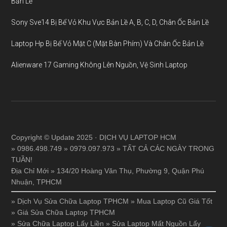
Bản Lề
Sony Sve14 Bị Bể Vỏ Khu Vực Bản Lề A, B, C, D, Chân Ốc Bản Lề
Laptop Hp Bị Bể Vỏ Mặt C (Mặt Bàn Phím) Và Chân Ốc Bản Lề
Alienware 17 Gaming Không Lên Nguồn, Vệ Sinh Laptop
Copyright © Update 2025 · DỊCH VỤ LAPTOP HCM
» 0986.498.749 » 0979.097.973 » TẤT CẢ CÁC NGÀY TRONG
TUẦN!
Địa Chỉ Mới » 134/20 Hoàng Văn Thụ, Phường 9, Quận Phú
Nhuận, TPHCM
»
Dịch Vụ Sửa Chữa Laptop TPHCM
»
Mua Laptop Cũ Giá Tốt
»
Giá Sửa Chữa Laptop TPHCM
»
Sửa Chữa Laptop Lấy Liền
»
Sửa Laptop Mất Nguồn Lấy