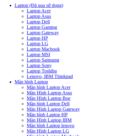
Laptop (Đã qua sử dụng)
Laptop Acer
Laptop Asus
Laptop Dell
Laptop Gaming
Laptop Gateway
Laptop HP
Laptop LG
Laptop Macbook
Laptop MSI
Laptop Samsung
Laptop Sony
Laptop Toshiba
Lenovo, IBM Thinkpad
Màn hình Laptop
Màn hình Laptop Acer
Màn Hình Laptop Asus
Màn Hình Laptop Boe
Màn hình Laptop Dell
Màn Hình Laptop Gateway
Màn hình Laptop HP
Màn Hình Laptop IBM
Màn hình Laptop lenovo
Màn Hình Laptop LG