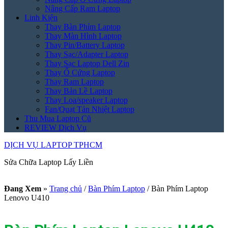
Nâng Cấp Ram Laptop
Linh Kiện
Thay Bàn Phím Laptop
Thay Màn Hình Laptop
Thay Pin/Battery Laptop
Thay Sạc/Adapter Laptop
Thay Sạc Laptop Dell Zin
Thay Ổ Cứng Laptop
Thay Ram Laptop
Thay Bản Lề Laptop
Thay Loa/speaker Laptop
Fan/Quạt Tản Nhiệt Laptop
Thu Mua Laptop Cũ
REVIEW Dịch Vụ
DỊCH VỤ LAPTOP TPHCM
Sửa Chữa Laptop Lấy Liền
Đang Xem
»
Trang chủ
/
Bàn Phím Laptop
/
Bàn Phím Laptop
Lenovo U410