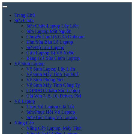
Trang Chủ
Sửa Chữa
Sửa Chữa Laptop Lấy Liền
Sửa Laptop Mất Nguồn
Chuyển Card (VGA) Onboard
Hàn/Sửa Bản Lề Laptop
Sửa/Độ Loa Laptop
Cứu Laptop Bị Vô Nước
Bảng Giá Sửa Chữa Laptop
Vệ Sinh Laptop
Vệ Sinh Laptop Lấy Liền
Vệ Sinh Máy Tính Tại Nhà
Vệ Sinh Phòng Net
Vệ Sinh Máy Tính Công Ty
COMBO Chăm Sóc Laptop
Cài Win 7, 8, 10, Driver, PM
Vỏ Laptop
Thay Vỏ Laptop Giá Tốt
Sửa/Phục Hồi Vỏ Laptop
Sơn/Tân Trang Vỏ Laptop
Nâng Cấp
Nâng Cấp Laptop, Máy Tính
Nâng Cấp Ổ Cứng Laptop