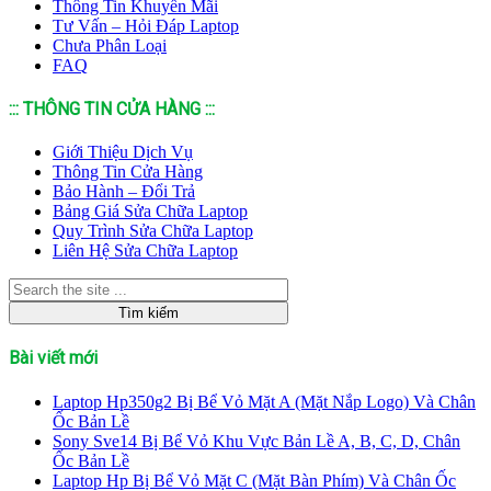
Thông Tin Khuyến Mãi
Tư Vấn – Hỏi Đáp Laptop
Chưa Phân Loại
FAQ
::: THÔNG TIN CỬA HÀNG :::
Giới Thiệu Dịch Vụ
Thông Tin Cửa Hàng
Bảo Hành – Đổi Trả
Bảng Giá Sửa Chữa Laptop
Quy Trình Sửa Chữa Laptop
Liên Hệ Sửa Chữa Laptop
Bài viết mới
Laptop Hp350g2 Bị Bể Vỏ Mặt A (Mặt Nắp Logo) Và Chân
Ốc Bản Lề
Sony Sve14 Bị Bể Vỏ Khu Vực Bản Lề A, B, C, D, Chân
Ốc Bản Lề
Laptop Hp Bị Bể Vỏ Mặt C (Mặt Bàn Phím) Và Chân Ốc