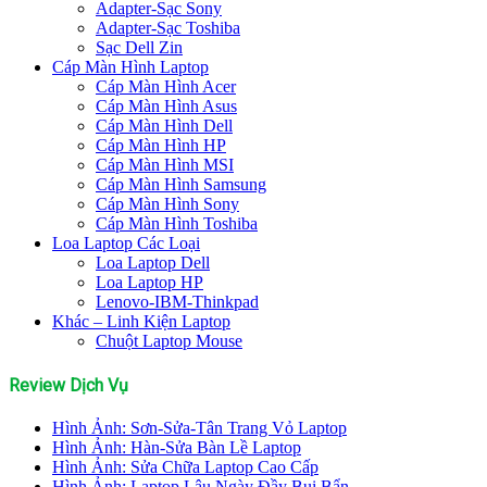
Adapter-Sạc Sony
Adapter-Sạc Toshiba
Sạc Dell Zin
Cáp Màn Hình Laptop
Cáp Màn Hình Acer
Cáp Màn Hình Asus
Cáp Màn Hình Dell
Cáp Màn Hình HP
Cáp Màn Hình MSI
Cáp Màn Hình Samsung
Cáp Màn Hình Sony
Cáp Màn Hình Toshiba
Loa Laptop Các Loại
Loa Laptop Dell
Loa Laptop HP
Lenovo-IBM-Thinkpad
Khác – Linh Kiện Laptop
Chuột Laptop Mouse
Review Dịch Vụ
Hình Ảnh: Sơn-Sửa-Tân Trang Vỏ Laptop
Hình Ảnh: Hàn-Sửa Bàn Lề Laptop
Hình Ảnh: Sửa Chữa Laptop Cao Cấp
Hình Ảnh: Laptop Lâu Ngày Đầy Bụi Bẩn