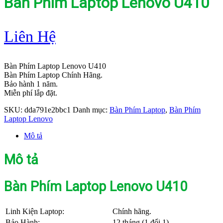
Bàn Phím Laptop Lenovo U410
Liên Hệ
Bàn Phím Laptop Lenovo U410
Bàn Phím Laptop Chính Hãng.
Bảo hành 1 năm.
Miễn phí lắp đặt.
SKU:
dda791e2bbc1
Danh mục:
Bàn Phím Laptop
,
Bàn Phím
Laptop Lenovo
Mô tả
Mô tả
Bàn Phím Laptop Lenovo U410
Linh Kiện Laptop:
Chính hãng.
Bảo Hành:
12 tháng (1 đổi 1).