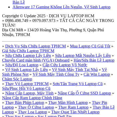
Bản Lề
Alienware 17 Gaming Không Lên Nguồn, Vệ Sinh Laptop
Copyright © Update 2025 · DỊCH VỤ LAPTOP HCM
» 0986.498.749 » 0979.097.973 » TẤT CẢ CÁC NGÀY TRONG
TUẦN!
Địa Chỉ Mới » 134/20 Hoàng Văn Thụ, Phường 9, Quận Phú
Nhuận, TPHCM
»
Dịch Vụ Sửa Chữa Laptop TPHCM
»
Mua Laptop Cũ Giá Tốt
»
Giá Sửa Chữa Laptop TPHCM
»
Sửa Chữa Laptop Lấy Liền
»
Sửa Laptop Mất Nguồn Lấy Liền
»
Chuyển Card màn hình (VGA) Onboard
»
Hàn/Sửa Bản Lề Laptop
»
Sửa/Độ Loa Laptop
»
Cấp Cứu Laptop Vô Nước
»
Vệ Sinh Laptop Lấy Liền
»
Vệ Sinh Máy Tính Tại Nhà
»
Vệ
Sinh Phòng Net
»
Vệ Sinh Máy Tính Công Ty
»
Cài Win Laptop
»
Chăm Sóc Laptop
»
Thay Vỏ Laptop TPHCM
»
Sơn/Tân Trang Vỏ Laptop Cũ
»
Sửa/Phục Hồi Vỏ Laptop Cũ
»
Nâng Cấp Laptop, Máy Tính
»
Nâng Cấp Ổ Cứng SSD Laptop
»
Nâng Cấp Ram Laptop Chính Hãng
»
Thay Bàn Phím Laptop
»
Thay Màn Hình Laptop
»
Thay Pin
Laptop
»
Thay Ổ Cứng Laptop
»
Thay Ram Laptop
»
Thay Bản Lề
Laptop
»
Thay Loa Laptop
»
Thay Quạt Tản Nhiệt Laptop
»
Thay Sạc Laptop
»
Sạc Laptop Dell Zin