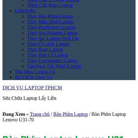
Nâng Cấp Ram Laptop
Linh Kiện
Thay Bàn Phím Laptop
Thay Màn Hình Laptop
Thay Pin/Battery Laptop
Thay Sạc/Adapter Laptop
Thay Sạc Laptop Dell Zin
Thay Ổ Cứng Laptop
Thay Ram Laptop
Thay Bản Lề Laptop
Thay Loa/speaker Laptop
Fan/Quạt Tản Nhiệt Laptop
Thu Mua Laptop Cũ
REVIEW Dịch Vụ
DỊCH VỤ LAPTOP TPHCM
Sửa Chữa Laptop Lấy Liền
Đang Xem
»
Trang chủ
/
Bàn Phím Laptop
/
Bàn Phím Laptop
Lenovo U31-70