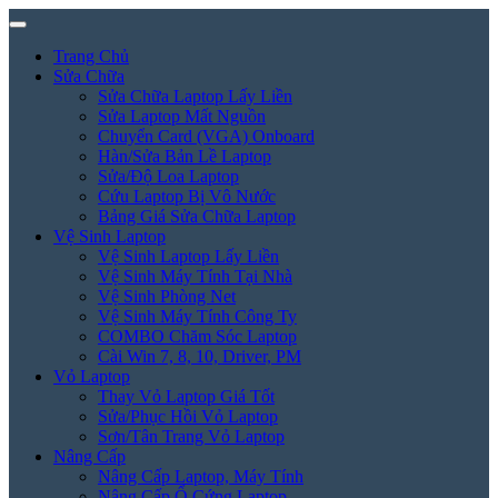
Trang Chủ
Sửa Chữa
Sửa Chữa Laptop Lấy Liền
Sửa Laptop Mất Nguồn
Chuyển Card (VGA) Onboard
Hàn/Sửa Bản Lề Laptop
Sửa/Độ Loa Laptop
Cứu Laptop Bị Vô Nước
Bảng Giá Sửa Chữa Laptop
Vệ Sinh Laptop
Vệ Sinh Laptop Lấy Liền
Vệ Sinh Máy Tính Tại Nhà
Vệ Sinh Phòng Net
Vệ Sinh Máy Tính Công Ty
COMBO Chăm Sóc Laptop
Cài Win 7, 8, 10, Driver, PM
Vỏ Laptop
Thay Vỏ Laptop Giá Tốt
Sửa/Phục Hồi Vỏ Laptop
Sơn/Tân Trang Vỏ Laptop
Nâng Cấp
Nâng Cấp Laptop, Máy Tính
Nâng Cấp Ổ Cứng Laptop