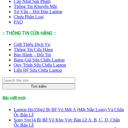
Cập Nhật Sản Phẩm
Thông Tin Khuyến Mãi
Tư Vấn – Hỏi Đáp Laptop
Chưa Phân Loại
FAQ
::: THÔNG TIN CỬA HÀNG :::
Giới Thiệu Dịch Vụ
Thông Tin Cửa Hàng
Bảo Hành – Đổi Trả
Bảng Giá Sửa Chữa Laptop
Quy Trình Sửa Chữa Laptop
Liên Hệ Sửa Chữa Laptop
Bài viết mới
Laptop Hp350g2 Bị Bể Vỏ Mặt A (Mặt Nắp Logo) Và Chân
Ốc Bản Lề
Sony Sve14 Bị Bể Vỏ Khu Vực Bản Lề A, B, C, D, Chân
Ốc Bản Lề