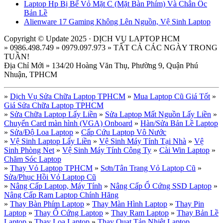
Laptop Hp Bị Bể Vỏ Mặt C (Mặt Bàn Phím) Và Chân Ốc
Bản Lề
Alienware 17 Gaming Không Lên Nguồn, Vệ Sinh Laptop
Copyright © Update 2025 · DỊCH VỤ LAPTOP HCM
» 0986.498.749 » 0979.097.973 » TẤT CẢ CÁC NGÀY TRONG
TUẦN!
Địa Chỉ Mới » 134/20 Hoàng Văn Thụ, Phường 9, Quận Phú
Nhuận, TPHCM
»
Dịch Vụ Sửa Chữa Laptop TPHCM
»
Mua Laptop Cũ Giá Tốt
»
Giá Sửa Chữa Laptop TPHCM
»
Sửa Chữa Laptop Lấy Liền
»
Sửa Laptop Mất Nguồn Lấy Liền
»
Chuyển Card màn hình (VGA) Onboard
»
Hàn/Sửa Bản Lề Laptop
»
Sửa/Độ Loa Laptop
»
Cấp Cứu Laptop Vô Nước
»
Vệ Sinh Laptop Lấy Liền
»
Vệ Sinh Máy Tính Tại Nhà
»
Vệ
Sinh Phòng Net
»
Vệ Sinh Máy Tính Công Ty
»
Cài Win Laptop
»
Chăm Sóc Laptop
»
Thay Vỏ Laptop TPHCM
»
Sơn/Tân Trang Vỏ Laptop Cũ
»
Sửa/Phục Hồi Vỏ Laptop Cũ
»
Nâng Cấp Laptop, Máy Tính
»
Nâng Cấp Ổ Cứng SSD Laptop
»
Nâng Cấp Ram Laptop Chính Hãng
»
Thay Bàn Phím Laptop
»
Thay Màn Hình Laptop
»
Thay Pin
Laptop
»
Thay Ổ Cứng Laptop
»
Thay Ram Laptop
»
Thay Bản Lề
Laptop
»
Thay Loa Laptop
»
Thay Quạt Tản Nhiệt Laptop