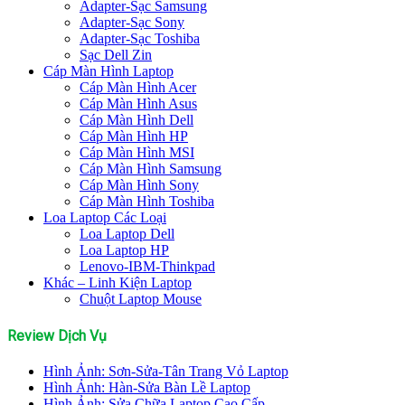
Adapter-Sạc Samsung
Adapter-Sạc Sony
Adapter-Sạc Toshiba
Sạc Dell Zin
Cáp Màn Hình Laptop
Cáp Màn Hình Acer
Cáp Màn Hình Asus
Cáp Màn Hình Dell
Cáp Màn Hình HP
Cáp Màn Hình MSI
Cáp Màn Hình Samsung
Cáp Màn Hình Sony
Cáp Màn Hình Toshiba
Loa Laptop Các Loại
Loa Laptop Dell
Loa Laptop HP
Lenovo-IBM-Thinkpad
Khác – Linh Kiện Laptop
Chuột Laptop Mouse
Review Dịch Vụ
Hình Ảnh: Sơn-Sửa-Tân Trang Vỏ Laptop
Hình Ảnh: Hàn-Sửa Bàn Lề Laptop
Hình Ảnh: Sửa Chữa Laptop Cao Cấp