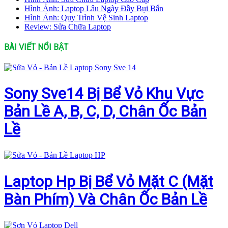
Hình Ảnh: Laptop Lâu Ngày Đầy Bụi Bẩn
Hình Ảnh: Quy Trình Vệ Sinh Laptop
Review: Sửa Chữa Laptop
BÀI VIẾT NỔI BẬT
Sony Sve14 Bị Bể Vỏ Khu Vực
Bản Lề A, B, C, D, Chân Ốc Bản
Lề
Laptop Hp Bị Bể Vỏ Mặt C (Mặt
Bàn Phím) Và Chân Ốc Bản Lề