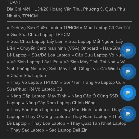
TUẦN!
Địa Chỉ Mới » 134/20 Hoàng Văn Thụ, Phường 9, Quận Phú
Nhuận, TPHCM
»
Dịch Vụ Sửa Chữa Laptop TPHCM
»
Mua Laptop Cũ Giá Tốt
»
Giá Sửa Chữa Laptop TPHCM
»
Sửa Chữa Laptop Lấy Liền
»
Sửa Laptop Mất Nguồn Lấy
Liền
»
Chuyển Card màn hình (VGA) Onboard
»
Hàn/Sửa Bản
Lề Laptop
»
Sửa/Độ Loa Laptop
»
Cấp Cứu Laptop Vô Nước
»
Vệ Sinh Laptop Lấy Liền
»
Vệ Sinh Máy Tính Tại Nhà
»
Vệ
Sinh Phòng Net
»
Vệ Sinh Máy Tính Công Ty
»
Cài Win Laptop
»
Chăm Sóc Laptop
»
Thay Vỏ Laptop TPHCM
»
Sơn/Tân Trang Vỏ Laptop Cũ
»
Sửa/Phục Hồi Vỏ Laptop Cũ
»
Nâng Cấp Laptop, Máy Tính
»
Nâng Cấp Ổ Cứng SSD
Laptop
»
Nâng Cấp Ram Laptop Chính Hãng
»
Thay Bàn Phím Laptop
»
Thay Màn Hình Laptop
»
Thay Pin
Laptop
»
Thay Ổ Cứng Laptop
»
Thay Ram Laptop
»
Thay Bản
Lề Laptop
»
Thay Loa Laptop
»
Thay Quạt Tản Nhiệt Laptop
»
Thay Sạc Laptop
»
Sạc Laptop Dell Zin