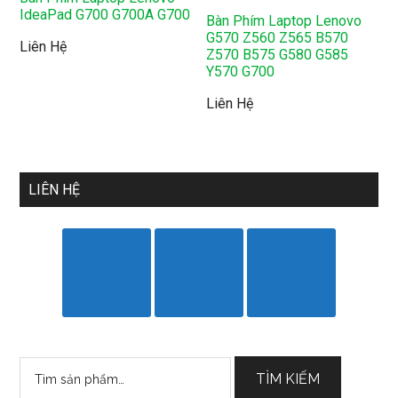
IdeaPad G700 G700A G700
Bàn Phím Laptop Lenovo
G570 Z560 Z565 B570
Liên Hệ
Z570 B575 G580 G585
Y570 G700
Liên Hệ
LIÊN HỆ
Tìm
TÌM KIẾM
kiếm: