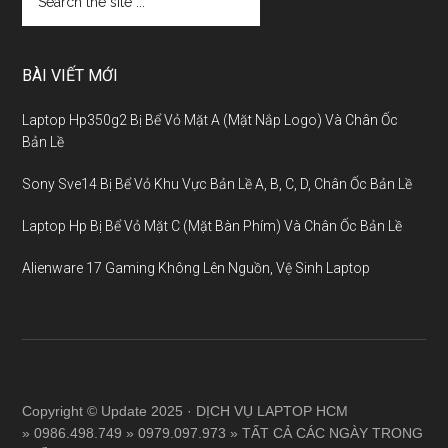
BÀI VIẾT MỚI
Laptop Hp350g2 Bị Bể Vỏ Mặt A (Mặt Nắp Logo) Và Chân Ốc
Bản Lề
Sony Sve14 Bị Bể Vỏ Khu Vực Bản Lề A, B, C, D, Chân Ốc Bản Lề
Laptop Hp Bị Bể Vỏ Mặt C (Mặt Bàn Phím) Và Chân Ốc Bản Lề
Alienware 17 Gaming Không Lên Nguồn, Vệ Sinh Laptop
Copyright © Update 2025 · DỊCH VỤ LAPTOP HCM
» 0986.498.749 » 0979.097.973 » TẤT CẢ CÁC NGÀY TRONG