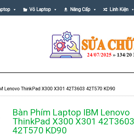
aptop
Vỏ Laptop
Nâng Cấp
Linh Kiện
BM Lenovo ThinkPad X300 X301 42T3603 42T570 KD90
Bàn Phím Laptop IBM Lenovo
ThinkPad X300 X301 42T360
42T570 KD90