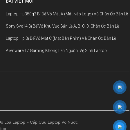
BÀI VIẾT MỚI
Laptop Hp350g2 Bị Bể Vỏ Mặt A (Mặt Nắp Logo) Và Chân Ốc Bản Lề
Sony Sve14 Bị Bể Vỏ Khu Vực Bản Lề A, B, C, D, Chân Ốc Bản Lề
Laptop Hp Bị Bể Vỏ Mặt C (Mặt Bàn Phím) Và Chân Ốc Bản Lề
Alienware 17 Gaming Không Lên Nguồn, Vệ Sinh Laptop
ộ Loa Laptop
»
Cấp Cứu Laptop Vô Nước
top