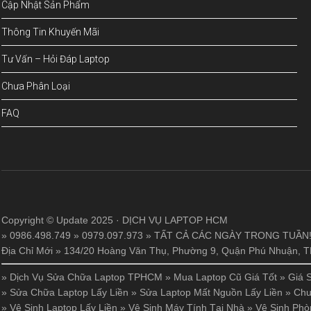
Cập Nhật Sản Phẩm
Thông Tin Khuyến Mãi
Tư Vấn – Hỏi Đáp Laptop
Chưa Phân Loại
FAQ
Copyright © Update 2025 · DỊCH VỤ LAPTOP HCM
» 0986.498.749 » 0979.097.973 » TẤT CẢ CÁC NGÀY TRONG TUẦN
Địa Chỉ Mới » 134/20 Hoàng Văn Thụ, Phường 9, Quận Phú Nhuận,
»
Dịch Vụ Sửa Chữa Laptop TPHCM
»
Mua Laptop Cũ Giá Tốt
»
Giá 
»
Sửa Chữa Laptop Lấy Liền
»
Sửa Laptop Mất Nguồn Lấy Liền
»
Chu
»
Vệ Sinh Laptop Lấy Liền
»
Vệ Sinh Máy Tính Tại Nhà
»
Vệ Sinh Phò