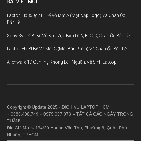
BÀI VIẾT MỚI
Laptop Hp350g2 Bị Bể Vỏ Mặt A (Mặt Nắp Logo) Và Chân Ốc
Bản Lề
Sony Sve14 Bị Bể Vỏ Khu Vực Bản Lề A, B, C, D, Chân Ốc Bản Lề
Laptop Hp Bị Bể Vỏ Mặt C (Mặt Bàn Phím) Và Chân Ốc Bản Lề
Alienware 17 Gaming Không Lên Nguồn, Vệ Sinh Laptop
Copyright © Update 2025 · DỊCH VỤ LAPTOP HCM
» 0986.498.749 » 0979.097.973 » TẤT CẢ CÁC NGÀY TRONG
TUẦN!
Địa Chỉ Mới » 134/20 Hoàng Văn Thụ, Phường 9, Quận Phú
Nhuận, TPHCM