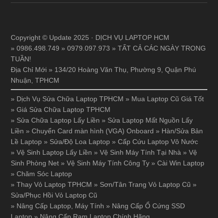
Copyright © Update 2025 · DỊCH VỤ LAPTOP HCM
» 0986.498.749 » 0979.097.973 » TẤT CẢ CÁC NGÀY TRONG
TUẦN!
Địa Chỉ Mới » 134/20 Hoàng Văn Thụ, Phường 9, Quận Phú
Nhuận, TPHCM
»
Dịch Vụ Sửa Chữa Laptop TPHCM
»
Mua Laptop Cũ Giá Tốt
»
Giá Sửa Chữa Laptop TPHCM
»
Sửa Chữa Laptop Lấy Liền
»
Sửa Laptop Mất Nguồn Lấy
Liền
»
Chuyển Card màn hình (VGA) Onboard
»
Hàn/Sửa Bản
Lề Laptop
»
Sửa/Độ Loa Laptop
»
Cấp Cứu Laptop Vô Nước
»
Vệ Sinh Laptop Lấy Liền
»
Vệ Sinh Máy Tính Tại Nhà
»
Vệ
Sinh Phòng Net
»
Vệ Sinh Máy Tính Công Ty
»
Cài Win Laptop
»
Chăm Sóc Laptop
»
Thay Vỏ Laptop TPHCM
»
Sơn/Tân Trang Vỏ Laptop Cũ
»
Sửa/Phục Hồi Vỏ Laptop Cũ
»
Nâng Cấp Laptop, Máy Tính
»
Nâng Cấp Ổ Cứng SSD
Laptop
»
Nâng Cấp Ram Laptop Chính Hãng