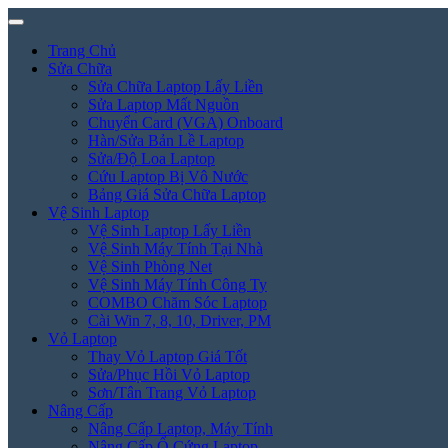
Trang Chủ
Sửa Chữa
Sửa Chữa Laptop Lấy Liền
Sửa Laptop Mất Nguồn
Chuyển Card (VGA) Onboard
Hàn/Sửa Bản Lề Laptop
Sửa/Độ Loa Laptop
Cứu Laptop Bị Vô Nước
Bảng Giá Sửa Chữa Laptop
Vệ Sinh Laptop
Vệ Sinh Laptop Lấy Liền
Vệ Sinh Máy Tính Tại Nhà
Vệ Sinh Phòng Net
Vệ Sinh Máy Tính Công Ty
COMBO Chăm Sóc Laptop
Cài Win 7, 8, 10, Driver, PM
Vỏ Laptop
Thay Vỏ Laptop Giá Tốt
Sửa/Phục Hồi Vỏ Laptop
Sơn/Tân Trang Vỏ Laptop
Nâng Cấp
Nâng Cấp Laptop, Máy Tính
Nâng Cấp Ổ Cứng Laptop