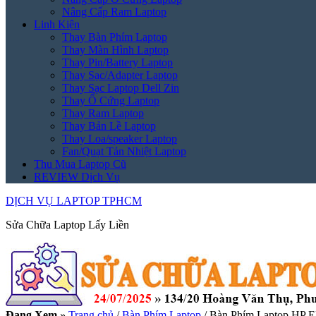
Nâng Cấp Ram Laptop
Linh Kiện
Thay Bàn Phím Laptop
Thay Màn Hình Laptop
Thay Pin/Battery Laptop
Thay Sạc/Adapter Laptop
Thay Sạc Laptop Dell Zin
Thay Ổ Cứng Laptop
Thay Ram Laptop
Thay Bản Lề Laptop
Thay Loa/speaker Laptop
Fan/Quạt Tản Nhiệt Laptop
Thu Mua Laptop Cũ
REVIEW Dịch Vụ
DỊCH VỤ LAPTOP TPHCM
Sửa Chữa Laptop Lấy Liền
Đang Xem
»
Trang chủ
/
Bàn Phím Laptop
/
Bàn Phím Laptop HP El