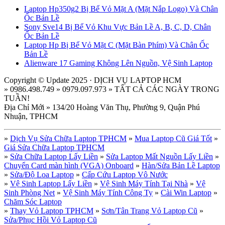
Laptop Hp350g2 Bị Bể Vỏ Mặt A (Mặt Nắp Logo) Và Chân
Ốc Bản Lề
Sony Sve14 Bị Bể Vỏ Khu Vực Bản Lề A, B, C, D, Chân
Ốc Bản Lề
Laptop Hp Bị Bể Vỏ Mặt C (Mặt Bàn Phím) Và Chân Ốc
Bản Lề
Alienware 17 Gaming Không Lên Nguồn, Vệ Sinh Laptop
Copyright © Update 2025 · DỊCH VỤ LAPTOP HCM
» 0986.498.749 » 0979.097.973 » TẤT CẢ CÁC NGÀY TRONG
TUẦN!
Địa Chỉ Mới » 134/20 Hoàng Văn Thụ, Phường 9, Quận Phú
Nhuận, TPHCM
»
Dịch Vụ Sửa Chữa Laptop TPHCM
»
Mua Laptop Cũ Giá Tốt
»
Giá Sửa Chữa Laptop TPHCM
»
Sửa Chữa Laptop Lấy Liền
»
Sửa Laptop Mất Nguồn Lấy Liền
»
Chuyển Card màn hình (VGA) Onboard
»
Hàn/Sửa Bản Lề Laptop
»
Sửa/Độ Loa Laptop
»
Cấp Cứu Laptop Vô Nước
»
Vệ Sinh Laptop Lấy Liền
»
Vệ Sinh Máy Tính Tại Nhà
»
Vệ
Sinh Phòng Net
»
Vệ Sinh Máy Tính Công Ty
»
Cài Win Laptop
»
Chăm Sóc Laptop
»
Thay Vỏ Laptop TPHCM
»
Sơn/Tân Trang Vỏ Laptop Cũ
»
Sửa/Phục Hồi Vỏ Laptop Cũ