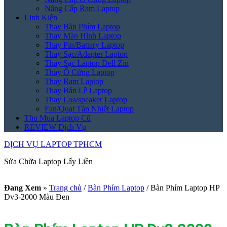
Nâng Cấp Ram Laptop
Linh Kiện
Thay Bàn Phím Laptop
Thay Màn Hình Laptop
Thay Pin/Battery Laptop
Thay Sạc/Adapter Laptop
Thay Sạc Laptop Dell Zin
Thay Ổ Cứng Laptop
Thay Ram Laptop
Thay Bản Lề Laptop
Thay Loa/speaker Laptop
Fan/Quạt Tản Nhiệt Laptop
Thu Mua Laptop Cũ
REVIEW Dịch Vụ
DỊCH VỤ LAPTOP TPHCM
Sửa Chữa Laptop Lấy Liền
Đang Xem
»
Trang chủ
/
Bàn Phím Laptop
/
Bàn Phím Laptop HP
Dv3-2000 Màu Đen