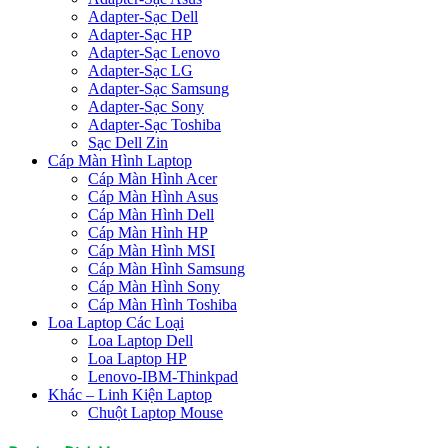
Adapter-Sạc Dell
Adapter-Sạc HP
Adapter-Sạc Lenovo
Adapter-Sạc LG
Adapter-Sạc Samsung
Adapter-Sạc Sony
Adapter-Sạc Toshiba
Sạc Dell Zin
Cáp Màn Hình Laptop
Cáp Màn Hình Acer
Cáp Màn Hình Asus
Cáp Màn Hình Dell
Cáp Màn Hình HP
Cáp Màn Hình MSI
Cáp Màn Hình Samsung
Cáp Màn Hình Sony
Cáp Màn Hình Toshiba
Loa Laptop Các Loại
Loa Laptop Dell
Loa Laptop HP
Lenovo-IBM-Thinkpad
Khác – Linh Kiện Laptop
Chuột Laptop Mouse