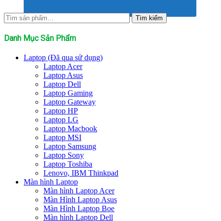
Tìm
Tìm kiếm
kiếm:
Danh Mục Sản Phẩm
Laptop (Đã qua sử dụng)
Laptop Acer
Laptop Asus
Laptop Dell
Laptop Gaming
Laptop Gateway
Laptop HP
Laptop LG
Laptop Macbook
Laptop MSI
Laptop Samsung
Laptop Sony
Laptop Toshiba
Lenovo, IBM Thinkpad
Màn hình Laptop
Màn hình Laptop Acer
Màn Hình Laptop Asus
Màn Hình Laptop Boe
Màn hình Laptop Dell