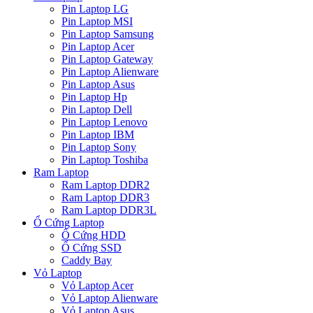
Pin Laptop LG
Pin Laptop MSI
Pin Laptop Samsung
Pin Laptop Acer
Pin Laptop Gateway
Pin Laptop Alienware
Pin Laptop Asus
Pin Laptop Hp
Pin Laptop Dell
Pin Laptop Lenovo
Pin Laptop IBM
Pin Laptop Sony
Pin Laptop Toshiba
Ram Laptop
Ram Laptop DDR2
Ram Laptop DDR3
Ram Laptop DDR3L
Ổ Cứng Laptop
Ổ Cứng HDD
Ổ Cứng SSD
Caddy Bay
Vỏ Laptop
Vỏ Laptop Acer
Vỏ Laptop Alienware
Vỏ Laptop Asus