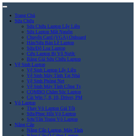
Trang Chủ
Sửa Chữa
Sửa Chữa Laptop Lấy Liền
Sửa Laptop Mất Nguồn
Chuyển Card (VGA) Onboard
Hàn/Sửa Bản Lề Laptop
Sửa/Độ Loa Laptop
Cứu Laptop Bị Vô Nước
Bảng Giá Sửa Chữa Laptop
Vệ Sinh Laptop
Vệ Sinh Laptop Lấy Liền
Vệ Sinh Máy Tính Tại Nhà
Vệ Sinh Phòng Net
Vệ Sinh Máy Tính Công Ty
COMBO Chăm Sóc Laptop
Cài Win 7, 8, 10, Driver, PM
Vỏ Laptop
Thay Vỏ Laptop Giá Tốt
Sửa/Phục Hồi Vỏ Laptop
Sơn/Tân Trang Vỏ Laptop
Nâng Cấp
Nâng Cấp Laptop, Máy Tính
Nâng Cấp Ổ Cứng Laptop