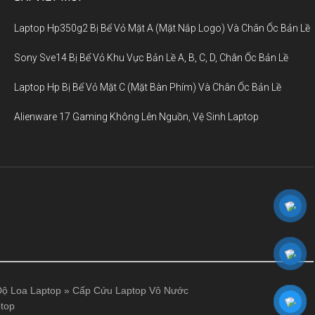
Laptop Hp350g2 Bị Bể Vỏ Mặt A (Mặt Nắp Logo) Và Chân Ốc Bản Lề
Sony Sve14 Bị Bể Vỏ Khu Vực Bản Lề A, B, C, D, Chân Ốc Bản Lề
Laptop Hp Bị Bể Vỏ Mặt C (Mặt Bàn Phím) Và Chân Ốc Bản Lề
Alienware 17 Gaming Không Lên Nguồn, Vệ Sinh Laptop
ộ Loa Laptop
»
Cấp Cứu Laptop Vô Nước
top