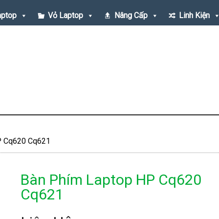
aptop
Vỏ Laptop
Nâng Cấp
Linh Kiện
P Cq620 Cq621
Bàn Phím Laptop HP Cq620
Cq621