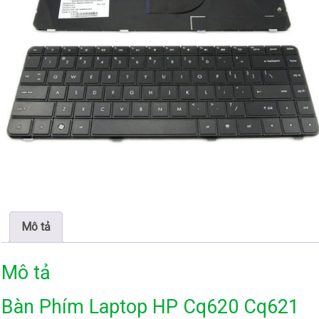
Mô tả
Mô tả
Bàn Phím Laptop HP Cq620 Cq621