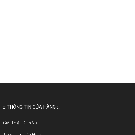
::: THÔNG TIN CỬA HÀNG :::
Giới Thiệu Dịch Vụ
Thông Tin Cửa Hàng