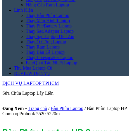
Nâng Cấp Ram Laptop
Linh Kiện
Thay Bàn Phím Laptop
Thay Màn Hình Laptop
Thay Pin/Battery Laptop
Thay Sạc/Adapter Laptop
Thay Sạc Laptop Dell Zin
Thay Ổ Cứng Laptop
Thay Ram Laptop
Thay Bản Lề Laptop
Thay Loa/speaker Laptop
Fan/Quạt Tản Nhiệt Laptop
Thu Mua Laptop Cũ
REVIEW Dịch Vụ
DỊCH VỤ LAPTOP TPHCM
Sửa Chữa Laptop Lấy Liền
Đang Xem
»
Trang chủ
/
Bàn Phím Laptop
/
Bàn Phím Laptop HP
Compaq Probook 5520 5220m