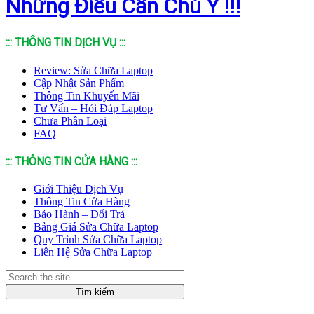
Những Điều Cần Chú Ý !!!
::: THÔNG TIN DỊCH VỤ :::
Review: Sửa Chữa Laptop
Cập Nhật Sản Phẩm
Thông Tin Khuyến Mãi
Tư Vấn – Hỏi Đáp Laptop
Chưa Phân Loại
FAQ
::: THÔNG TIN CỬA HÀNG :::
Giới Thiệu Dịch Vụ
Thông Tin Cửa Hàng
Bảo Hành – Đổi Trả
Bảng Giá Sửa Chữa Laptop
Quy Trình Sửa Chữa Laptop
Liên Hệ Sửa Chữa Laptop