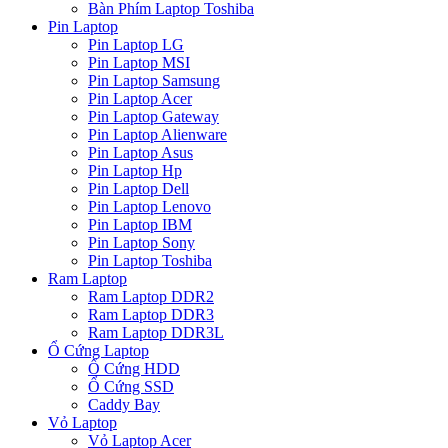
Bàn Phím Laptop Toshiba
Pin Laptop
Pin Laptop LG
Pin Laptop MSI
Pin Laptop Samsung
Pin Laptop Acer
Pin Laptop Gateway
Pin Laptop Alienware
Pin Laptop Asus
Pin Laptop Hp
Pin Laptop Dell
Pin Laptop Lenovo
Pin Laptop IBM
Pin Laptop Sony
Pin Laptop Toshiba
Ram Laptop
Ram Laptop DDR2
Ram Laptop DDR3
Ram Laptop DDR3L
Ổ Cứng Laptop
Ổ Cứng HDD
Ổ Cứng SSD
Caddy Bay
Vỏ Laptop
Vỏ Laptop Acer