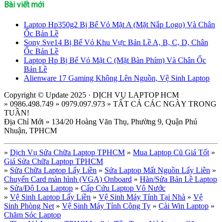
Bài viết mới
Laptop Hp350g2 Bị Bể Vỏ Mặt A (Mặt Nắp Logo) Và Chân
Ốc Bản Lề
Sony Sve14 Bị Bể Vỏ Khu Vực Bản Lề A, B, C, D, Chân
Ốc Bản Lề
Laptop Hp Bị Bể Vỏ Mặt C (Mặt Bàn Phím) Và Chân Ốc
Bản Lề
Alienware 17 Gaming Không Lên Nguồn, Vệ Sinh Laptop
Copyright © Update 2025 · DỊCH VỤ LAPTOP HCM
» 0986.498.749 » 0979.097.973 » TẤT CẢ CÁC NGÀY TRONG
TUẦN!
Địa Chỉ Mới » 134/20 Hoàng Văn Thụ, Phường 9, Quận Phú
Nhuận, TPHCM
»
Dịch Vụ Sửa Chữa Laptop TPHCM
»
Mua Laptop Cũ Giá Tốt
»
Giá Sửa Chữa Laptop TPHCM
»
Sửa Chữa Laptop Lấy Liền
»
Sửa Laptop Mất Nguồn Lấy Liền
»
Chuyển Card màn hình (VGA) Onboard
»
Hàn/Sửa Bản Lề Laptop
»
Sửa/Độ Loa Laptop
»
Cấp Cứu Laptop Vô Nước
»
Vệ Sinh Laptop Lấy Liền
»
Vệ Sinh Máy Tính Tại Nhà
»
Vệ
Sinh Phòng Net
»
Vệ Sinh Máy Tính Công Ty
»
Cài Win Laptop
»
Chăm Sóc Laptop