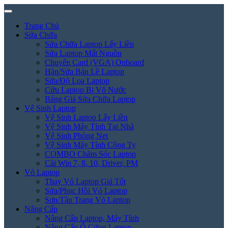
Trang Chủ
Sửa Chữa
Sửa Chữa Laptop Lấy Liền
Sửa Laptop Mất Nguồn
Chuyển Card (VGA) Onboard
Hàn/Sửa Bản Lề Laptop
Sửa/Độ Loa Laptop
Cứu Laptop Bị Vô Nước
Bảng Giá Sửa Chữa Laptop
Vệ Sinh Laptop
Vệ Sinh Laptop Lấy Liền
Vệ Sinh Máy Tính Tại Nhà
Vệ Sinh Phòng Net
Vệ Sinh Máy Tính Công Ty
COMBO Chăm Sóc Laptop
Cài Win 7, 8, 10, Driver, PM
Vỏ Laptop
Thay Vỏ Laptop Giá Tốt
Sửa/Phục Hồi Vỏ Laptop
Sơn/Tân Trang Vỏ Laptop
Nâng Cấp
Nâng Cấp Laptop, Máy Tính
Nâng Cấp Ổ Cứng Laptop