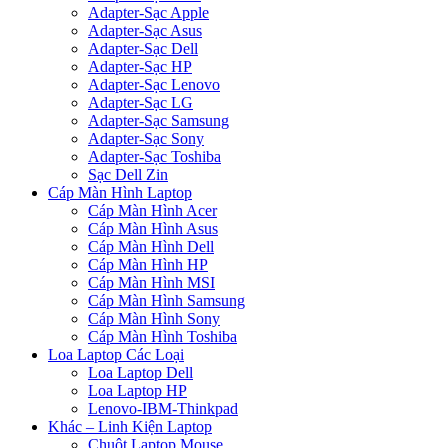
Adapter-Sạc Apple
Adapter-Sạc Asus
Adapter-Sạc Dell
Adapter-Sạc HP
Adapter-Sạc Lenovo
Adapter-Sạc LG
Adapter-Sạc Samsung
Adapter-Sạc Sony
Adapter-Sạc Toshiba
Sạc Dell Zin
Cáp Màn Hình Laptop
Cáp Màn Hình Acer
Cáp Màn Hình Asus
Cáp Màn Hình Dell
Cáp Màn Hình HP
Cáp Màn Hình MSI
Cáp Màn Hình Samsung
Cáp Màn Hình Sony
Cáp Màn Hình Toshiba
Loa Laptop Các Loại
Loa Laptop Dell
Loa Laptop HP
Lenovo-IBM-Thinkpad
Khác – Linh Kiện Laptop
Chuột Laptop Mouse