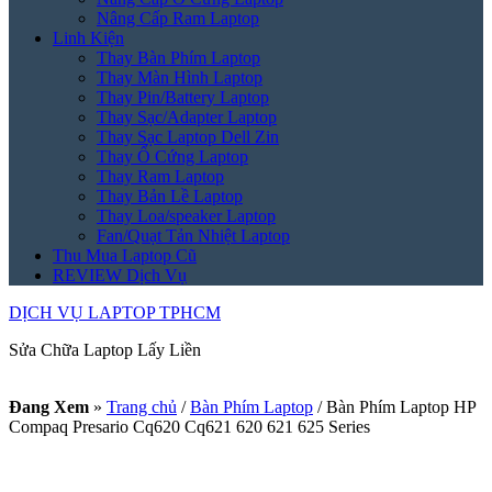
Nâng Cấp Ram Laptop
Linh Kiện
Thay Bàn Phím Laptop
Thay Màn Hình Laptop
Thay Pin/Battery Laptop
Thay Sạc/Adapter Laptop
Thay Sạc Laptop Dell Zin
Thay Ổ Cứng Laptop
Thay Ram Laptop
Thay Bản Lề Laptop
Thay Loa/speaker Laptop
Fan/Quạt Tản Nhiệt Laptop
Thu Mua Laptop Cũ
REVIEW Dịch Vụ
DỊCH VỤ LAPTOP TPHCM
Sửa Chữa Laptop Lấy Liền
Đang Xem
»
Trang chủ
/
Bàn Phím Laptop
/
Bàn Phím Laptop HP
Compaq Presario Cq620 Cq621 620 621 625 Series