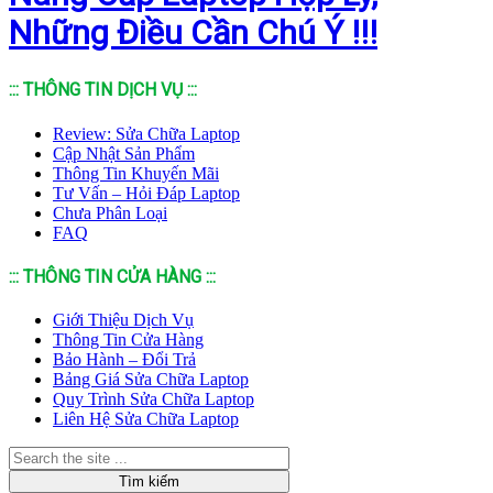
Những Điều Cần Chú Ý !!!
::: THÔNG TIN DỊCH VỤ :::
Review: Sửa Chữa Laptop
Cập Nhật Sản Phẩm
Thông Tin Khuyến Mãi
Tư Vấn – Hỏi Đáp Laptop
Chưa Phân Loại
FAQ
::: THÔNG TIN CỬA HÀNG :::
Giới Thiệu Dịch Vụ
Thông Tin Cửa Hàng
Bảo Hành – Đổi Trả
Bảng Giá Sửa Chữa Laptop
Quy Trình Sửa Chữa Laptop
Liên Hệ Sửa Chữa Laptop