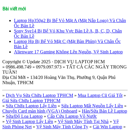
Bài viết mới
Laptop Hp350g2 Bị Bể Vỏ Mặt A (Mặt Nắp Logo) Và Chân
Ốc Bản Lề
Sony Sve14 Bị Bể Vỏ Khu Vực Bản Lề A, B, C, D, Chân
Ốc Bản Lề
Laptop Hp Bị Bể Vỏ Mặt C (Mặt Bàn Phím) Và Chân Ốc
Bản Lề
Alienware 17 Gaming Không Lên Nguồn, Vệ Sinh Laptop
Copyright © Update 2025 · DỊCH VỤ LAPTOP HCM
» 0986.498.749 » 0979.097.973 » TẤT CẢ CÁC NGÀY TRONG
TUẦN!
Địa Chỉ Mới » 134/20 Hoàng Văn Thụ, Phường 9, Quận Phú
Nhuận, TPHCM
»
Dịch Vụ Sửa Chữa Laptop TPHCM
»
Mua Laptop Cũ Giá Tốt
»
Giá Sửa Chữa Laptop TPHCM
»
Sửa Chữa Laptop Lấy Liền
»
Sửa Laptop Mất Nguồn Lấy Liền
»
Chuyển Card màn hình (VGA) Onboard
»
Hàn/Sửa Bản Lề Laptop
»
Sửa/Độ Loa Laptop
»
Cấp Cứu Laptop Vô Nước
»
Vệ Sinh Laptop Lấy Liền
»
Vệ Sinh Máy Tính Tại Nhà
»
Vệ
Sinh Phòng Net
»
Vệ Sinh Máy Tính Công Ty
»
Cài Win Laptop
»