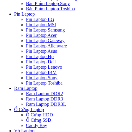
Bàn Phím Laptop Sony
Bàn Phím Laptop Toshiba
Pin Laptop
Pin Laptop LG
Pin Laptop MSI
Pin Laptop Samsung
Pin Laptop Acer
Pin Laptop Gateway
Pin Laptop Alienware
Pin Laptop Asus
Pin Laptop Hp
Pin Laptop Dell
Pin Laptop Lenovo
Pin Laptop IBM
Pin Laptop Sony
Pin Laptop Toshiba
Ram Laptop
Ram Laptop DDR2
Ram Laptop DDR3
Ram Laptop DDR3L
Ổ Cứng Laptop
Ổ Cứng HDD
Ổ Cứng SSD
Caddy Bay
Vỏ Laptop