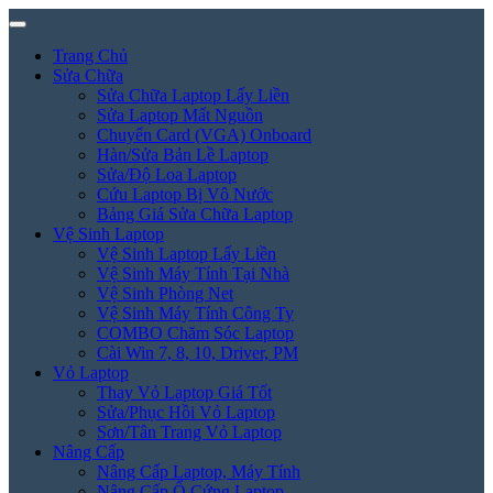
Trang Chủ
Sửa Chữa
Sửa Chữa Laptop Lấy Liền
Sửa Laptop Mất Nguồn
Chuyển Card (VGA) Onboard
Hàn/Sửa Bản Lề Laptop
Sửa/Độ Loa Laptop
Cứu Laptop Bị Vô Nước
Bảng Giá Sửa Chữa Laptop
Vệ Sinh Laptop
Vệ Sinh Laptop Lấy Liền
Vệ Sinh Máy Tính Tại Nhà
Vệ Sinh Phòng Net
Vệ Sinh Máy Tính Công Ty
COMBO Chăm Sóc Laptop
Cài Win 7, 8, 10, Driver, PM
Vỏ Laptop
Thay Vỏ Laptop Giá Tốt
Sửa/Phục Hồi Vỏ Laptop
Sơn/Tân Trang Vỏ Laptop
Nâng Cấp
Nâng Cấp Laptop, Máy Tính
Nâng Cấp Ổ Cứng Laptop