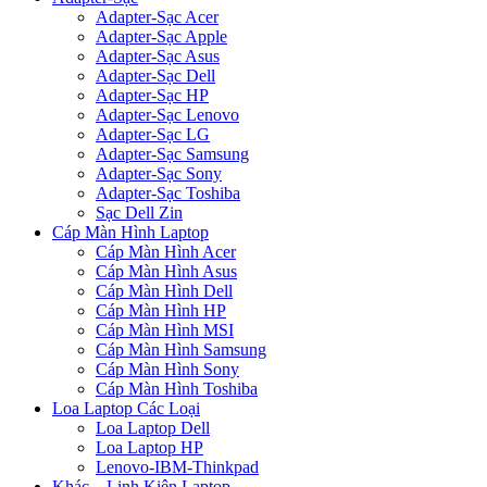
Adapter-Sạc Acer
Adapter-Sạc Apple
Adapter-Sạc Asus
Adapter-Sạc Dell
Adapter-Sạc HP
Adapter-Sạc Lenovo
Adapter-Sạc LG
Adapter-Sạc Samsung
Adapter-Sạc Sony
Adapter-Sạc Toshiba
Sạc Dell Zin
Cáp Màn Hình Laptop
Cáp Màn Hình Acer
Cáp Màn Hình Asus
Cáp Màn Hình Dell
Cáp Màn Hình HP
Cáp Màn Hình MSI
Cáp Màn Hình Samsung
Cáp Màn Hình Sony
Cáp Màn Hình Toshiba
Loa Laptop Các Loại
Loa Laptop Dell
Loa Laptop HP
Lenovo-IBM-Thinkpad
Khác – Linh Kiện Laptop