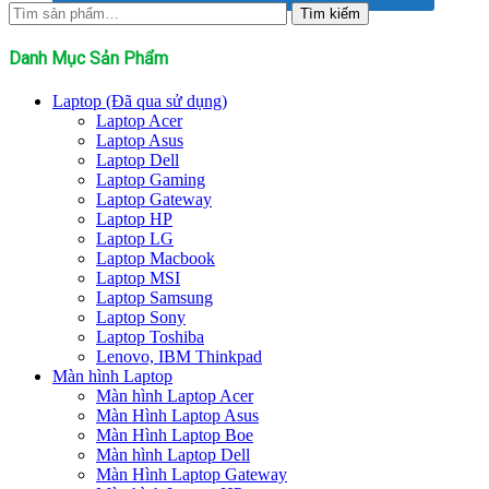
Tìm
Tìm kiếm
kiếm:
Danh Mục Sản Phẩm
Laptop (Đã qua sử dụng)
Laptop Acer
Laptop Asus
Laptop Dell
Laptop Gaming
Laptop Gateway
Laptop HP
Laptop LG
Laptop Macbook
Laptop MSI
Laptop Samsung
Laptop Sony
Laptop Toshiba
Lenovo, IBM Thinkpad
Màn hình Laptop
Màn hình Laptop Acer
Màn Hình Laptop Asus
Màn Hình Laptop Boe
Màn hình Laptop Dell
Màn Hình Laptop Gateway