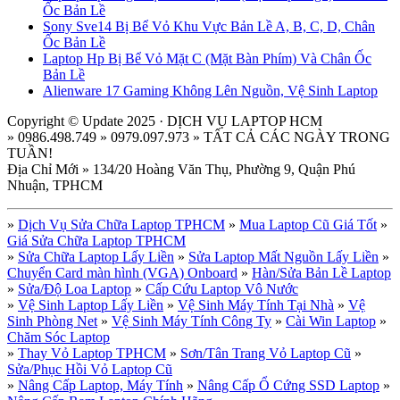
Ốc Bản Lề
Sony Sve14 Bị Bể Vỏ Khu Vực Bản Lề A, B, C, D, Chân
Ốc Bản Lề
Laptop Hp Bị Bể Vỏ Mặt C (Mặt Bàn Phím) Và Chân Ốc
Bản Lề
Alienware 17 Gaming Không Lên Nguồn, Vệ Sinh Laptop
Copyright © Update 2025 · DỊCH VỤ LAPTOP HCM
» 0986.498.749 » 0979.097.973 » TẤT CẢ CÁC NGÀY TRONG
TUẦN!
Địa Chỉ Mới » 134/20 Hoàng Văn Thụ, Phường 9, Quận Phú
Nhuận, TPHCM
»
Dịch Vụ Sửa Chữa Laptop TPHCM
»
Mua Laptop Cũ Giá Tốt
»
Giá Sửa Chữa Laptop TPHCM
»
Sửa Chữa Laptop Lấy Liền
»
Sửa Laptop Mất Nguồn Lấy Liền
»
Chuyển Card màn hình (VGA) Onboard
»
Hàn/Sửa Bản Lề Laptop
»
Sửa/Độ Loa Laptop
»
Cấp Cứu Laptop Vô Nước
»
Vệ Sinh Laptop Lấy Liền
»
Vệ Sinh Máy Tính Tại Nhà
»
Vệ
Sinh Phòng Net
»
Vệ Sinh Máy Tính Công Ty
»
Cài Win Laptop
»
Chăm Sóc Laptop
»
Thay Vỏ Laptop TPHCM
»
Sơn/Tân Trang Vỏ Laptop Cũ
»
Sửa/Phục Hồi Vỏ Laptop Cũ
»
Nâng Cấp Laptop, Máy Tính
»
Nâng Cấp Ổ Cứng SSD Laptop
»