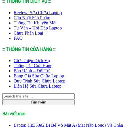
::: THÔNG TIN DỊCH VỤ :::
Review: Sửa Chữa Laptop
Cập Nhật Sản Phẩm
Thông Tin Khuyến Mãi
Tư Vấn – Hỏi Đáp Laptop
Chưa Phân Loại
FAQ
::: THÔNG TIN CỬA HÀNG :::
Giới Thiệu Dịch Vụ
Thông Tin Cửa Hàng
Bảo Hành – Đổi Trả
Bảng Giá Sửa Chữa Laptop
Quy Trình Sửa Chữa Laptop
Liên Hệ Sửa Chữa Laptop
Bài viết mới
Laptop Hp350g2 Bị Bể Vỏ Mặt A (Mặt Nắp Logo) Và Chân