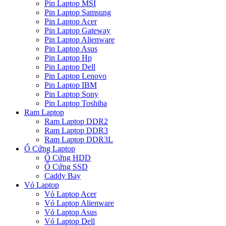
Pin Laptop MSI
Pin Laptop Samsung
Pin Laptop Acer
Pin Laptop Gateway
Pin Laptop Alienware
Pin Laptop Asus
Pin Laptop Hp
Pin Laptop Dell
Pin Laptop Lenovo
Pin Laptop IBM
Pin Laptop Sony
Pin Laptop Toshiba
Ram Laptop
Ram Laptop DDR2
Ram Laptop DDR3
Ram Laptop DDR3L
Ổ Cứng Laptop
Ổ Cứng HDD
Ổ Cứng SSD
Caddy Bay
Vỏ Laptop
Vỏ Laptop Acer
Vỏ Laptop Alienware
Vỏ Laptop Asus
Vỏ Laptop Dell