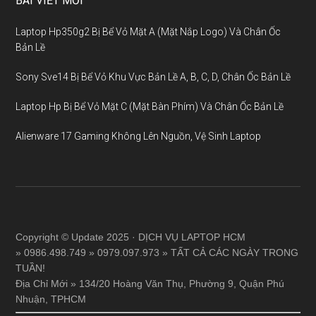
BÀI VIẾT MỚI
Laptop Hp350g2 Bị Bể Vỏ Mặt A (Mặt Nắp Logo) Và Chân Ốc
Bản Lề
Sony Sve14 Bị Bể Vỏ Khu Vực Bản Lề A, B, C, D, Chân Ốc Bản Lề
Laptop Hp Bị Bể Vỏ Mặt C (Mặt Bàn Phím) Và Chân Ốc Bản Lề
Alienware 17 Gaming Không Lên Nguồn, Vệ Sinh Laptop
Copyright © Update 2025 · DỊCH VỤ LAPTOP HCM
» 0986.498.749 » 0979.097.973 » TẤT CẢ CÁC NGÀY TRONG
TUẦN!
Địa Chỉ Mới » 134/20 Hoàng Văn Thụ, Phường 9, Quận Phú
Nhuận, TPHCM