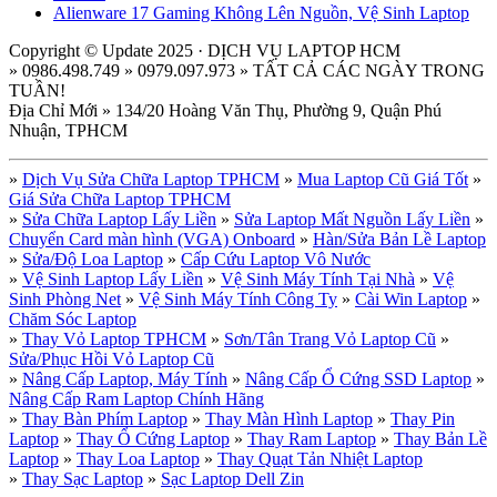
Alienware 17 Gaming Không Lên Nguồn, Vệ Sinh Laptop
Copyright © Update 2025 · DỊCH VỤ LAPTOP HCM
» 0986.498.749 » 0979.097.973 » TẤT CẢ CÁC NGÀY TRONG
TUẦN!
Địa Chỉ Mới » 134/20 Hoàng Văn Thụ, Phường 9, Quận Phú
Nhuận, TPHCM
»
Dịch Vụ Sửa Chữa Laptop TPHCM
»
Mua Laptop Cũ Giá Tốt
»
Giá Sửa Chữa Laptop TPHCM
»
Sửa Chữa Laptop Lấy Liền
»
Sửa Laptop Mất Nguồn Lấy Liền
»
Chuyển Card màn hình (VGA) Onboard
»
Hàn/Sửa Bản Lề Laptop
»
Sửa/Độ Loa Laptop
»
Cấp Cứu Laptop Vô Nước
»
Vệ Sinh Laptop Lấy Liền
»
Vệ Sinh Máy Tính Tại Nhà
»
Vệ
Sinh Phòng Net
»
Vệ Sinh Máy Tính Công Ty
»
Cài Win Laptop
»
Chăm Sóc Laptop
»
Thay Vỏ Laptop TPHCM
»
Sơn/Tân Trang Vỏ Laptop Cũ
»
Sửa/Phục Hồi Vỏ Laptop Cũ
»
Nâng Cấp Laptop, Máy Tính
»
Nâng Cấp Ổ Cứng SSD Laptop
»
Nâng Cấp Ram Laptop Chính Hãng
»
Thay Bàn Phím Laptop
»
Thay Màn Hình Laptop
»
Thay Pin
Laptop
»
Thay Ổ Cứng Laptop
»
Thay Ram Laptop
»
Thay Bản Lề
Laptop
»
Thay Loa Laptop
»
Thay Quạt Tản Nhiệt Laptop
»
Thay Sạc Laptop
»
Sạc Laptop Dell Zin