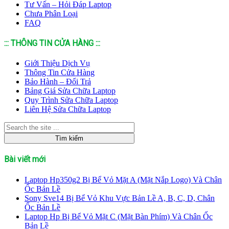
Tư Vấn – Hỏi Đáp Laptop
Chưa Phân Loại
FAQ
::: THÔNG TIN CỬA HÀNG :::
Giới Thiệu Dịch Vụ
Thông Tin Cửa Hàng
Bảo Hành – Đổi Trả
Bảng Giá Sửa Chữa Laptop
Quy Trình Sửa Chữa Laptop
Liên Hệ Sửa Chữa Laptop
Bài viết mới
Laptop Hp350g2 Bị Bể Vỏ Mặt A (Mặt Nắp Logo) Và Chân
Ốc Bản Lề
Sony Sve14 Bị Bể Vỏ Khu Vực Bản Lề A, B, C, D, Chân
Ốc Bản Lề
Laptop Hp Bị Bể Vỏ Mặt C (Mặt Bàn Phím) Và Chân Ốc
Bản Lề