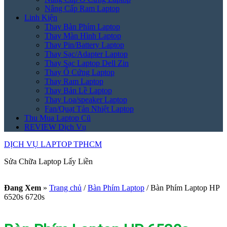
Nâng Cấp Ram Laptop
Linh Kiện
Thay Bàn Phím Laptop
Thay Màn Hình Laptop
Thay Pin/Battery Laptop
Thay Sạc/Adapter Laptop
Thay Sạc Laptop Dell Zin
Thay Ổ Cứng Laptop
Thay Ram Laptop
Thay Bản Lề Laptop
Thay Loa/speaker Laptop
Fan/Quạt Tản Nhiệt Laptop
Thu Mua Laptop Cũ
REVIEW Dịch Vụ
DỊCH VỤ LAPTOP TPHCM
Sửa Chữa Laptop Lấy Liền
Đang Xem
»
Trang chủ
/
Bàn Phím Laptop
/
Bàn Phím Laptop HP
6520s 6720s