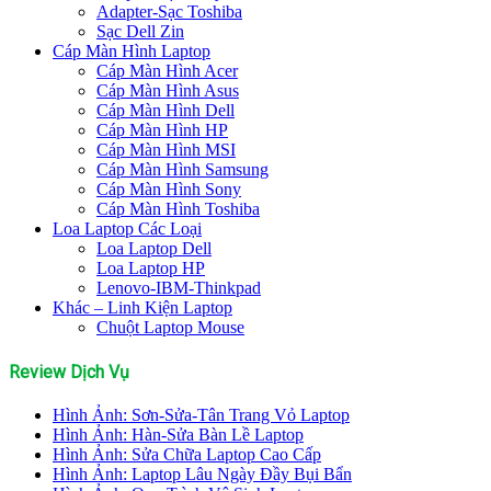
Adapter-Sạc Toshiba
Sạc Dell Zin
Cáp Màn Hình Laptop
Cáp Màn Hình Acer
Cáp Màn Hình Asus
Cáp Màn Hình Dell
Cáp Màn Hình HP
Cáp Màn Hình MSI
Cáp Màn Hình Samsung
Cáp Màn Hình Sony
Cáp Màn Hình Toshiba
Loa Laptop Các Loại
Loa Laptop Dell
Loa Laptop HP
Lenovo-IBM-Thinkpad
Khác – Linh Kiện Laptop
Chuột Laptop Mouse
Review Dịch Vụ
Hình Ảnh: Sơn-Sửa-Tân Trang Vỏ Laptop
Hình Ảnh: Hàn-Sửa Bàn Lề Laptop
Hình Ảnh: Sửa Chữa Laptop Cao Cấp
Hình Ảnh: Laptop Lâu Ngày Đầy Bụi Bẩn