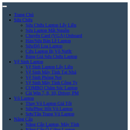
Trang Chủ
Sửa Chữa
Sửa Chữa Laptop Lấy Liền
Sửa Laptop Mất Nguồn
Chuyển Card (VGA) Onboard
Hàn/Sửa Bản Lề Laptop
Sửa/Độ Loa Laptop
Cứu Laptop Bị Vô Nước
Bảng Giá Sửa Chữa Laptop
Vệ Sinh Laptop
Vệ Sinh Laptop Lấy Liền
Vệ Sinh Máy Tính Tại Nhà
Vệ Sinh Phòng Net
Vệ Sinh Máy Tính Công Ty
COMBO Chăm Sóc Laptop
Cài Win 7, 8, 10, Driver, PM
Vỏ Laptop
Thay Vỏ Laptop Giá Tốt
Sửa/Phục Hồi Vỏ Laptop
Sơn/Tân Trang Vỏ Laptop
Nâng Cấp
Nâng Cấp Laptop, Máy Tính
Nâng Cấp Ổ Cứng Laptop