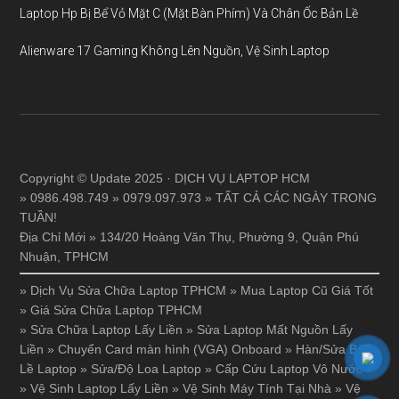
Laptop Hp Bị Bể Vỏ Mặt C (Mặt Bàn Phím) Và Chân Ốc Bản Lề
Alienware 17 Gaming Không Lên Nguồn, Vệ Sinh Laptop
Copyright © Update 2025 · DỊCH VỤ LAPTOP HCM
» 0986.498.749 » 0979.097.973 » TẤT CẢ CÁC NGÀY TRONG
TUẦN!
Địa Chỉ Mới » 134/20 Hoàng Văn Thụ, Phường 9, Quận Phú
Nhuận, TPHCM
»
Dịch Vụ Sửa Chữa Laptop TPHCM
»
Mua Laptop Cũ Giá Tốt
»
Giá Sửa Chữa Laptop TPHCM
»
Sửa Chữa Laptop Lấy Liền
»
Sửa Laptop Mất Nguồn Lấy
Liền
»
Chuyển Card màn hình (VGA) Onboard
»
Hàn/Sửa Bản
Lề Laptop
»
Sửa/Độ Loa Laptop
»
Cấp Cứu Laptop Vô Nước
»
Vệ Sinh Laptop Lấy Liền
»
Vệ Sinh Máy Tính Tại Nhà
»
Vệ