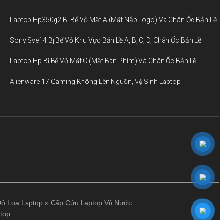
Laptop Hp350g2 Bị Bể Vỏ Mặt A (Mặt Nắp Logo) Và Chân Ốc Bản Lề
Sony Sve14 Bị Bể Vỏ Khu Vực Bản Lề A, B, C, D, Chân Ốc Bản Lề
Laptop Hp Bị Bể Vỏ Mặt C (Mặt Bàn Phím) Và Chân Ốc Bản Lề
Alienware 17 Gaming Không Lên Nguồn, Vệ Sinh Laptop
ộ Loa Laptop
»
Cấp Cứu Laptop Vô Nước
top