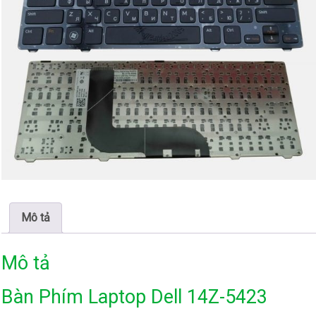
Mô tả
Mô tả
Bàn Phím Laptop Dell 14Z-5423