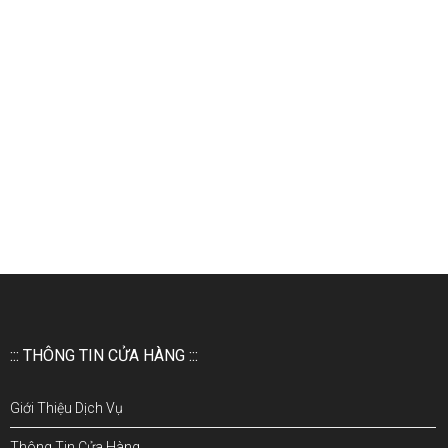
::: THÔNG TIN CỬA HÀNG :::
Giới Thiệu Dịch Vụ
Thông Tin Cửa Hàng