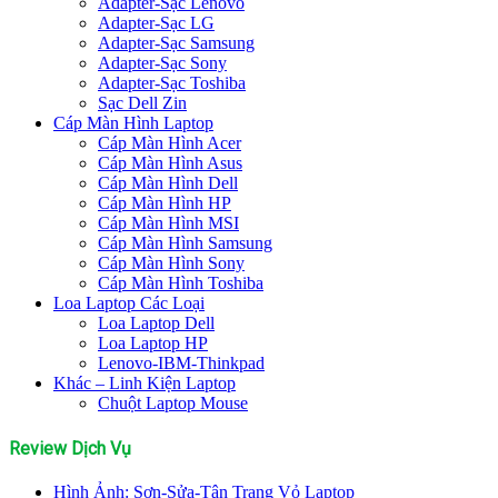
Adapter-Sạc Lenovo
Adapter-Sạc LG
Adapter-Sạc Samsung
Adapter-Sạc Sony
Adapter-Sạc Toshiba
Sạc Dell Zin
Cáp Màn Hình Laptop
Cáp Màn Hình Acer
Cáp Màn Hình Asus
Cáp Màn Hình Dell
Cáp Màn Hình HP
Cáp Màn Hình MSI
Cáp Màn Hình Samsung
Cáp Màn Hình Sony
Cáp Màn Hình Toshiba
Loa Laptop Các Loại
Loa Laptop Dell
Loa Laptop HP
Lenovo-IBM-Thinkpad
Khác – Linh Kiện Laptop
Chuột Laptop Mouse
Review Dịch Vụ
Hình Ảnh: Sơn-Sửa-Tân Trang Vỏ Laptop