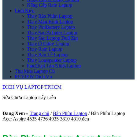
Nâng Cấp Ram Laptop
Linh Kiện
Thay Bàn Phím Laptop
Thay Màn Hình Laptop
Thay Pin/Battery Laptop
Thay Sạc/Adapter Laptop
Thay Sạc Laptop Dell Zin
Thay Ổ Cứng Laptop
Thay Ram Laptop
Thay Bản Lề Laptop
Thay Loa/speaker Laptop
Fan/Quạt Tản Nhiệt Laptop
Thu Mua Laptop Cũ
REVIEW Dịch Vụ
DỊCH VỤ LAPTOP TPHCM
Sửa Chữa Laptop Lấy Liền
Đang Xem
»
Trang chủ
/
Bàn Phím Laptop
/
Bàn Phím Laptop
Acer Aspire 4535 4736 4935 3810 4810 đen