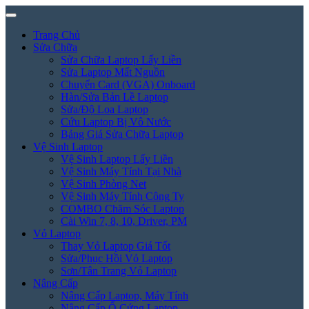
Trang Chủ
Sửa Chữa
Sửa Chữa Laptop Lấy Liền
Sửa Laptop Mất Nguồn
Chuyển Card (VGA) Onboard
Hàn/Sửa Bản Lề Laptop
Sửa/Độ Loa Laptop
Cứu Laptop Bị Vô Nước
Bảng Giá Sửa Chữa Laptop
Vệ Sinh Laptop
Vệ Sinh Laptop Lấy Liền
Vệ Sinh Máy Tính Tại Nhà
Vệ Sinh Phòng Net
Vệ Sinh Máy Tính Công Ty
COMBO Chăm Sóc Laptop
Cài Win 7, 8, 10, Driver, PM
Vỏ Laptop
Thay Vỏ Laptop Giá Tốt
Sửa/Phục Hồi Vỏ Laptop
Sơn/Tân Trang Vỏ Laptop
Nâng Cấp
Nâng Cấp Laptop, Máy Tính
Nâng Cấp Ổ Cứng Laptop