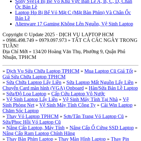
Sony Sve14 Bị Bể Vỏ Khu Vực Bản Lề A, B, C, D, Chân
Ốc Bản Lề
Laptop Hp Bị Bể Vỏ Mặt C (Mặt Bàn Phím) Và Chân Ốc
Bản Lề
Alienware 17 Gaming Không Lên Nguồn, Vệ Sinh Laptop
Copyright © Update 2025 · DỊCH VỤ LAPTOP HCM
» 0986.498.749 » 0979.097.973 » TẤT CẢ CÁC NGÀY TRONG
TUẦN!
Địa Chỉ Mới » 134/20 Hoàng Văn Thụ, Phường 9, Quận Phú
Nhuận, TPHCM
»
Dịch Vụ Sửa Chữa Laptop TPHCM
»
Mua Laptop Cũ Giá Tốt
»
Giá Sửa Chữa Laptop TPHCM
»
Sửa Chữa Laptop Lấy Liền
»
Sửa Laptop Mất Nguồn Lấy Liền
»
Chuyển Card màn hình (VGA) Onboard
»
Hàn/Sửa Bản Lề Laptop
»
Sửa/Độ Loa Laptop
»
Cấp Cứu Laptop Vô Nước
»
Vệ Sinh Laptop Lấy Liền
»
Vệ Sinh Máy Tính Tại Nhà
»
Vệ
Sinh Phòng Net
»
Vệ Sinh Máy Tính Công Ty
»
Cài Win Laptop
»
Chăm Sóc Laptop
»
Thay Vỏ Laptop TPHCM
»
Sơn/Tân Trang Vỏ Laptop Cũ
»
Sửa/Phục Hồi Vỏ Laptop Cũ
»
Nâng Cấp Laptop, Máy Tính
»
Nâng Cấp Ổ Cứng SSD Laptop
»
Nâng Cấp Ram Laptop Chính Hãng
»
Thay Bàn Phím Laptop
»
Thay Màn Hình Laptop
»
Thay Pin