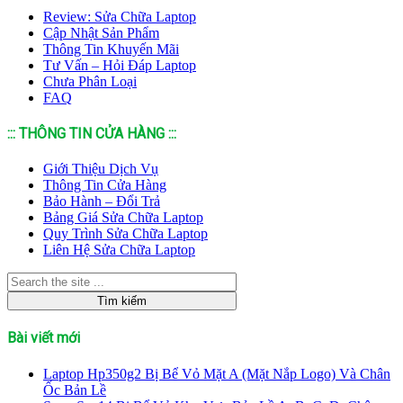
Review: Sửa Chữa Laptop
Cập Nhật Sản Phẩm
Thông Tin Khuyến Mãi
Tư Vấn – Hỏi Đáp Laptop
Chưa Phân Loại
FAQ
::: THÔNG TIN CỬA HÀNG :::
Giới Thiệu Dịch Vụ
Thông Tin Cửa Hàng
Bảo Hành – Đổi Trả
Bảng Giá Sửa Chữa Laptop
Quy Trình Sửa Chữa Laptop
Liên Hệ Sửa Chữa Laptop
Bài viết mới
Laptop Hp350g2 Bị Bể Vỏ Mặt A (Mặt Nắp Logo) Và Chân
Ốc Bản Lề