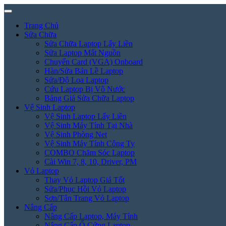
Trang Chủ
Sửa Chữa
Sửa Chữa Laptop Lấy Liền
Sửa Laptop Mất Nguồn
Chuyển Card (VGA) Onboard
Hàn/Sửa Bản Lề Laptop
Sửa/Độ Loa Laptop
Cứu Laptop Bị Vô Nước
Bảng Giá Sửa Chữa Laptop
Vệ Sinh Laptop
Vệ Sinh Laptop Lấy Liền
Vệ Sinh Máy Tính Tại Nhà
Vệ Sinh Phòng Net
Vệ Sinh Máy Tính Công Ty
COMBO Chăm Sóc Laptop
Cài Win 7, 8, 10, Driver, PM
Vỏ Laptop
Thay Vỏ Laptop Giá Tốt
Sửa/Phục Hồi Vỏ Laptop
Sơn/Tân Trang Vỏ Laptop
Nâng Cấp
Nâng Cấp Laptop, Máy Tính
Nâng Cấp Ổ Cứng Laptop