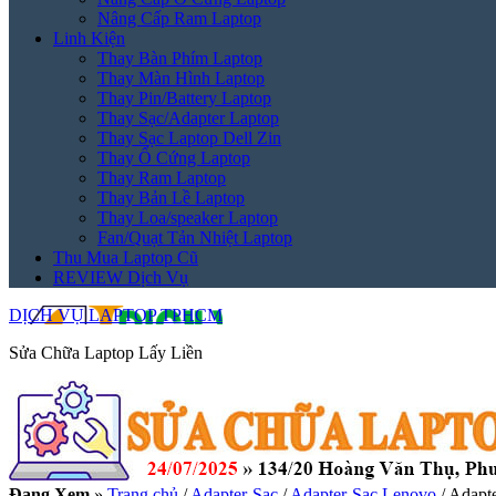
Nâng Cấp Ram Laptop
Linh Kiện
Thay Bàn Phím Laptop
Thay Màn Hình Laptop
Thay Pin/Battery Laptop
Thay Sạc/Adapter Laptop
Thay Sạc Laptop Dell Zin
Thay Ổ Cứng Laptop
Thay Ram Laptop
Thay Bản Lề Laptop
Thay Loa/speaker Laptop
Fan/Quạt Tản Nhiệt Laptop
Thu Mua Laptop Cũ
REVIEW Dịch Vụ
DỊCH VỤ LAPTOP TPHCM
Sửa Chữa Laptop Lấy Liền
Đang Xem
»
Trang chủ
/
Adapter-Sạc
/
Adapter-Sạc Lenovo
/
Adapte