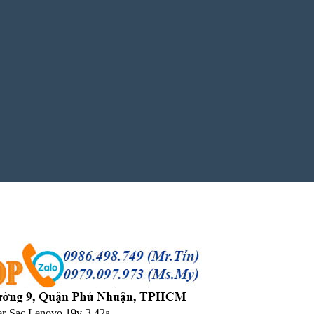
r-Sạc Lenovo 19v-3.42a