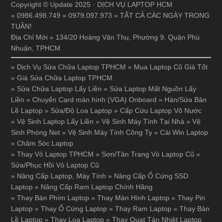
Copyright © Update 2025 · DỊCH VỤ LAPTOP HCM
» 0986.498.749 » 0979.097.973 » TẤT CẢ CÁC NGÀY TRONG
TUẦN!
Địa Chỉ Mới » 134/20 Hoàng Văn Thụ, Phường 9, Quận Phú
Nhuận, TPHCM
»
Dịch Vụ Sửa Chữa Laptop TPHCM
»
Mua Laptop Cũ Giá Tốt
»
Giá Sửa Chữa Laptop TPHCM
»
Sửa Chữa Laptop Lấy Liền
»
Sửa Laptop Mất Nguồn Lấy
Liền
»
Chuyển Card màn hình (VGA) Onboard
»
Hàn/Sửa Bản
Lề Laptop
»
Sửa/Độ Loa Laptop
»
Cấp Cứu Laptop Vô Nước
»
Vệ Sinh Laptop Lấy Liền
»
Vệ Sinh Máy Tính Tại Nhà
»
Vệ
Sinh Phòng Net
»
Vệ Sinh Máy Tính Công Ty
»
Cài Win Laptop
»
Chăm Sóc Laptop
»
Thay Vỏ Laptop TPHCM
»
Sơn/Tân Trang Vỏ Laptop Cũ
»
Sửa/Phục Hồi Vỏ Laptop Cũ
»
Nâng Cấp Laptop, Máy Tính
»
Nâng Cấp Ổ Cứng SSD
Laptop
»
Nâng Cấp Ram Laptop Chính Hãng
»
Thay Bàn Phím Laptop
»
Thay Màn Hình Laptop
»
Thay Pin
Laptop
»
Thay Ổ Cứng Laptop
»
Thay Ram Laptop
»
Thay Bản
Lề Laptop
»
Thay Loa Laptop
»
Thay Quạt Tản Nhiệt Laptop