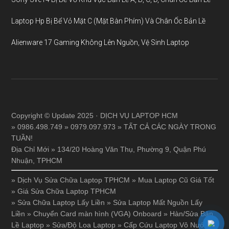
Laptop Hp Bị Bể Vỏ Mặt C (Mặt Bàn Phím) Và Chân Ốc Bản Lề
Alienware 17 Gaming Không Lên Nguồn, Vệ Sinh Laptop
Copyright © Update 2025 · DỊCH VỤ LAPTOP HCM
» 0986.498.749 » 0979.097.973 » TẤT CẢ CÁC NGÀY TRONG
TUẦN!
Địa Chỉ Mới » 134/20 Hoàng Văn Thụ, Phường 9, Quận Phú
Nhuận, TPHCM
»
Dịch Vụ Sửa Chữa Laptop TPHCM
»
Mua Laptop Cũ Giá Tốt
»
Giá Sửa Chữa Laptop TPHCM
»
Sửa Chữa Laptop Lấy Liền
»
Sửa Laptop Mất Nguồn Lấy
Liền
»
Chuyển Card màn hình (VGA) Onboard
»
Hàn/Sửa Bản
Lề Laptop
»
Sửa/Độ Loa Laptop
»
Cấp Cứu Laptop Vô Nước