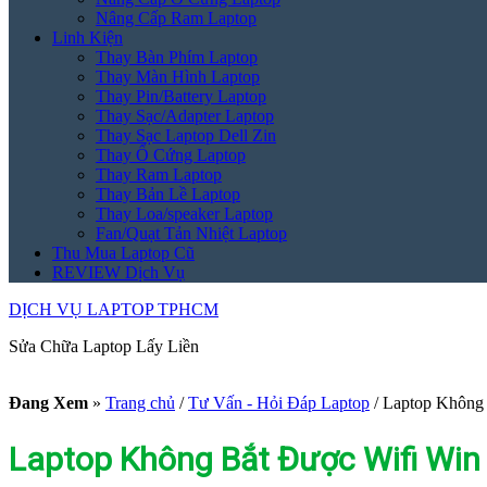
Nâng Cấp Ram Laptop
Linh Kiện
Thay Bàn Phím Laptop
Thay Màn Hình Laptop
Thay Pin/Battery Laptop
Thay Sạc/Adapter Laptop
Thay Sạc Laptop Dell Zin
Thay Ổ Cứng Laptop
Thay Ram Laptop
Thay Bản Lề Laptop
Thay Loa/speaker Laptop
Fan/Quạt Tản Nhiệt Laptop
Thu Mua Laptop Cũ
REVIEW Dịch Vụ
DỊCH VỤ LAPTOP TPHCM
Sửa Chữa Laptop Lấy Liền
Đang Xem
»
Trang chủ
/
Tư Vấn - Hỏi Đáp Laptop
/
Laptop Không 
Laptop Không Bắt Được Wifi Win 