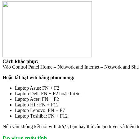
Cách khắc phục:
Vào Control Panel Home – Network and Internet – Network and Sharin
Hoặc tắt bặt wifi bằng phím nóng:
Laptop Asus: FN + F2
Laptop Dell: FN + F2 hoặc PrtScr
Laptop Acer: FN + F2
Laptop HP: FN + F12
Laptop Lenovo: FN + F7
Laptop Toshiba: FN + F12
Nếu vẫn không kết nối wifi được, bạn hãy thử cài lại driver và kiểm 
Do virus máy tính