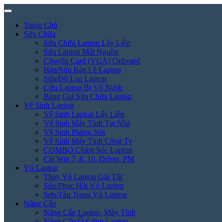
Trang Chủ
Sửa Chữa
Sửa Chữa Laptop Lấy Liền
Sửa Laptop Mất Nguồn
Chuyển Card (VGA) Onboard
Hàn/Sửa Bản Lề Laptop
Sửa/Độ Loa Laptop
Cứu Laptop Bị Vô Nước
Bảng Giá Sửa Chữa Laptop
Vệ Sinh Laptop
Vệ Sinh Laptop Lấy Liền
Vệ Sinh Máy Tính Tại Nhà
Vệ Sinh Phòng Net
Vệ Sinh Máy Tính Công Ty
COMBO Chăm Sóc Laptop
Cài Win 7, 8, 10, Driver, PM
Vỏ Laptop
Thay Vỏ Laptop Giá Tốt
Sửa/Phục Hồi Vỏ Laptop
Sơn/Tân Trang Vỏ Laptop
Nâng Cấp
Nâng Cấp Laptop, Máy Tính
Nâng Cấp Ổ Cứng Laptop