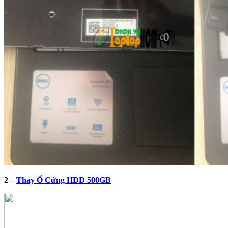
2 –
Thay Ổ Cứng HDD 500GB