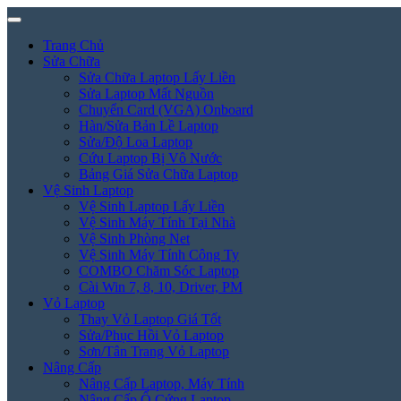
Trang Chủ
Sửa Chữa
Sửa Chữa Laptop Lấy Liền
Sửa Laptop Mất Nguồn
Chuyển Card (VGA) Onboard
Hàn/Sửa Bản Lề Laptop
Sửa/Độ Loa Laptop
Cứu Laptop Bị Vô Nước
Bảng Giá Sửa Chữa Laptop
Vệ Sinh Laptop
Vệ Sinh Laptop Lấy Liền
Vệ Sinh Máy Tính Tại Nhà
Vệ Sinh Phòng Net
Vệ Sinh Máy Tính Công Ty
COMBO Chăm Sóc Laptop
Cài Win 7, 8, 10, Driver, PM
Vỏ Laptop
Thay Vỏ Laptop Giá Tốt
Sửa/Phục Hồi Vỏ Laptop
Sơn/Tân Trang Vỏ Laptop
Nâng Cấp
Nâng Cấp Laptop, Máy Tính
Nâng Cấp Ổ Cứng Laptop