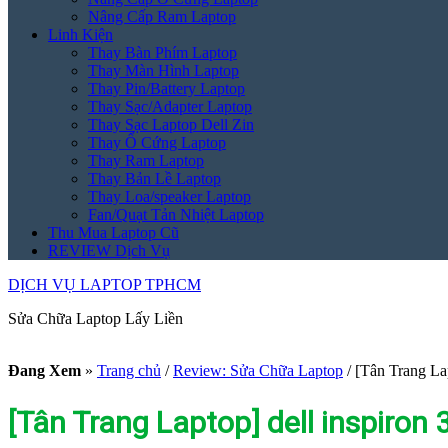
Nâng Cấp Ram Laptop
Linh Kiện
Thay Bàn Phím Laptop
Thay Màn Hình Laptop
Thay Pin/Battery Laptop
Thay Sạc/Adapter Laptop
Thay Sạc Laptop Dell Zin
Thay Ổ Cứng Laptop
Thay Ram Laptop
Thay Bản Lề Laptop
Thay Loa/speaker Laptop
Fan/Quạt Tản Nhiệt Laptop
Thu Mua Laptop Cũ
REVIEW Dịch Vụ
DỊCH VỤ LAPTOP TPHCM
Sửa Chữa Laptop Lấy Liền
Đang Xem
»
Trang chủ
/
Review: Sửa Chữa Laptop
/
[Tân Trang La
[Tân Trang Laptop] dell inspiro