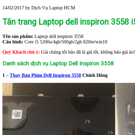
14/02/2017
by Dịch Vụ Laptop HCM
Tân trang Laptop dell inspiron 355
Tên sản phẩm:
Laptop dell inspiron 3558
Cấu hình:
Core i5 5200u/4gb/500gb/2gb 820m/win10
Quý Khách chú ý:
Giá chúng tôi báo đã là giá tốt, không báo giá ả
Danh sách dịch vụ Laptop Dell Inspiron 3558
1 –
Thay Bàn Phím Dell Inspiron 3558
Chính Hãng