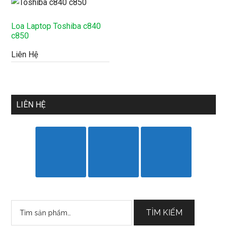
Loa Laptop Toshiba c840
c850
Liên Hệ
LIÊN HỆ
Tìm
TÌM KIẾM
kiếm: