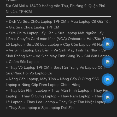
Địa Chỉ Mới » 134/20 Hoàng Văn Thụ, Phường 9, Quận Phú
Nhuận, TPHCM
»
Dịch Vụ Sửa Chữa Laptop TPHCM
»
Mua Laptop Cũ Giá Tốt
»
Giá Sửa Chữa Laptop TPHCM
»
Sửa Chữa Laptop Lấy Liền
»
Sửa Laptop Mất Nguồn Lấy
Liền
»
Chuyển Card màn hình (VGA) Onboard
»
Hàn/Sửa Bản
Lề Laptop
»
Sửa/Độ Loa Laptop
»
Cấp Cứu Laptop Vô Nước
»
Vệ Sinh Laptop Lấy Liền
»
Vệ Sinh Máy Tính Tại Nhà
»
Vệ
Sinh Phòng Net
»
Vệ Sinh Máy Tính Công Ty
»
Cài Win Laptop
»
Chăm Sóc Laptop
»
Thay Vỏ Laptop TPHCM
»
Sơn/Tân Trang Vỏ Laptop Cũ
»
Sửa/Phục Hồi Vỏ Laptop Cũ
»
Nâng Cấp Laptop, Máy Tính
»
Nâng Cấp Ổ Cứng SSD
Laptop
»
Nâng Cấp Ram Laptop Chính Hãng
»
Thay Bàn Phím Laptop
»
Thay Màn Hình Laptop
»
Thay Pin
Laptop
»
Thay Ổ Cứng Laptop
»
Thay Ram Laptop
»
Thay Bản
Lề Laptop
»
Thay Loa Laptop
»
Thay Quạt Tản Nhiệt Laptop
»
Thay Sạc Laptop
»
Sạc Laptop Dell Zin