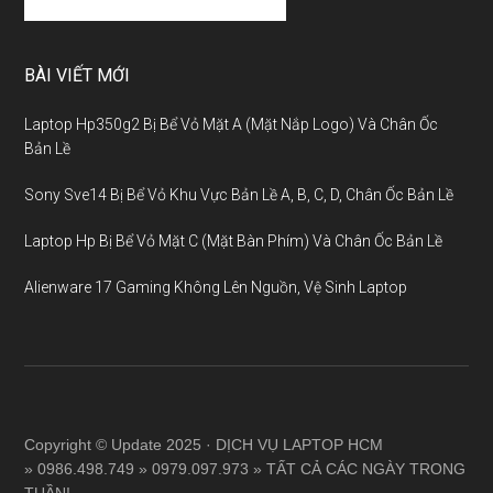
BÀI VIẾT MỚI
Laptop Hp350g2 Bị Bể Vỏ Mặt A (Mặt Nắp Logo) Và Chân Ốc
Bản Lề
Sony Sve14 Bị Bể Vỏ Khu Vực Bản Lề A, B, C, D, Chân Ốc Bản Lề
Laptop Hp Bị Bể Vỏ Mặt C (Mặt Bàn Phím) Và Chân Ốc Bản Lề
Alienware 17 Gaming Không Lên Nguồn, Vệ Sinh Laptop
Copyright © Update 2025 · DỊCH VỤ LAPTOP HCM
» 0986.498.749 » 0979.097.973 » TẤT CẢ CÁC NGÀY TRONG
TUẦN!